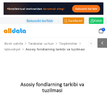
Intellektual mehnatdan
daromad oling!
Sotuvchi bo'lish
Xaridlarim
Kirish
Sotuvchi bo'lish
0
>
>
>
Bosh sahifa
Talabalar uchun
Taqdimotlar
>
Iqtisodiyot
Asosiy fondlarning tarkibi va tuzilmasi