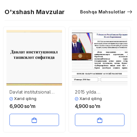
O'xshash Mavzular
Boshqa Mahsulotlar
Davlat institutsional
2015 yilda
tashkilot sifatida
mamlakatimizni ijtimoiy
Xarid qiling
Xarid qiling
– iqtisodiy rivojlantirish
6,900
so'm
4,900
so'm
yakunlari hamda 2016
yilga mo’ljallangan
iqtisodiy dasturning
eng muhim ustuvor
yo’nalishlari