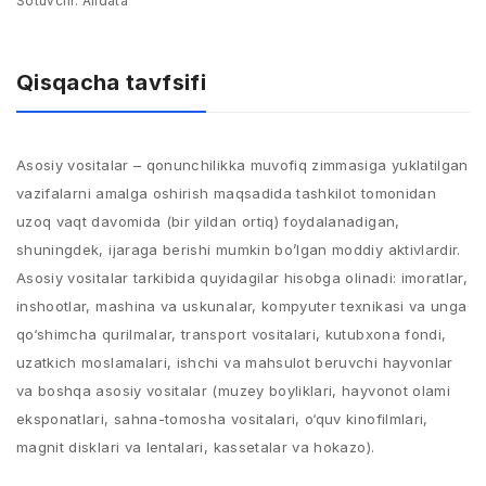
Sotuvchi:
Alldata
Qisqacha tavfsifi
Asosiy vositalar – qonunchilikka muvofiq zimmasiga yuklatilgan
vazifalarni amalga oshirish maqsadida tashkilot tomonidan
uzoq vaqt davomida (bir yildan ortiq) foydalanadigan,
shuningdek, ijaraga berishi mumkin bo’lgan moddiy aktivlardir.
Asosiy vositalar tarkibida quyidagilar hisobga olinadi: imoratlar,
inshootlar, mashina va uskunalar, kompyuter texnikasi va unga
qo‘shimcha qurilmalar, transport vositalari, kutubxona fondi,
uzatkich moslamalari, ishchi va mahsulot beruvchi hayvonlar
va boshqa asosiy vositalar (muzey boyliklari, hayvonot olami
eksponatlari, sahna-tomosha vositalari, o‘quv kinofilmlari,
magnit disklari va lentalari, kassetalar va hokazo).