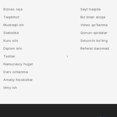
Biznes reja
Sayt haqida
Taqdimot
Biz bilan aloqa
Mustaqil ish
Video qo’llanma
Statistika
Qonun-qoidalar
Kurs ishi
Sotuvchi bo’ling
Diplom ishi
Referal daromad
Testlar
Namunaviy hujjat
Dars ishlanma
Amaliy hisobotlar
Ilmiy ish