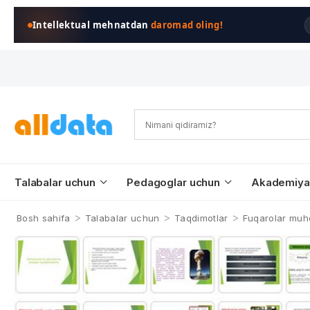
Intellektual mehnatdan
daromad oling!
Talabalar uchun
Pedagoglar uchun
Akademiya
>
>
>
Bosh sahifa
Talabalar uchun
Taqdimotlar
Fuqarolar muh