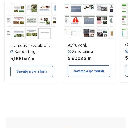
O
Ayiruvchi
Epifitotik favqulodda
e
protivagazlar
vaziyatlar
Xarid qiling
Xarid qiling
5
5,900
so'm
5,900
so'm
Savatga qo'shish
Savatga qo'shish