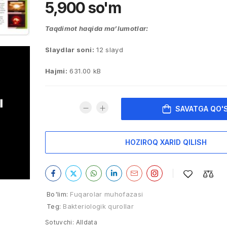
5,900
so'm
Taqdimot haqida ma’lumotlar:
Slaydlar soni:
12 slayd
Hajmi:
631.00 kB
SAVATGA QO'
HOZIROQ XARID QILISH
Bo'lim:
Fuqarolar muhofazasi
Teg:
Bakteriologik qurollar
Sotuvchi:
Alldata