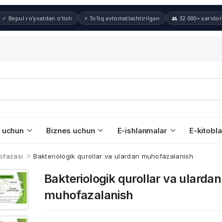
✓ Bepul ro'yxatdan o'tish
⚡ To'liq avtomatlashtirilgan
👥 32 000+ xaridor
 uchun
Biznes uchun
E-ishlanmalar
E-kitobla
>
ofazasi
Bakteriologik qurollar va ulardan muhofazalanish
Bakteriologik qurollar va ulardan
muhofazalanish