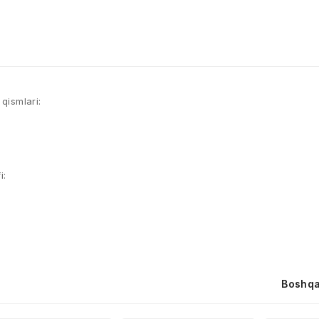
qismlari:
i:
Boshqa