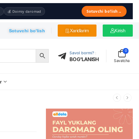
Sotuvchi bo'lish
→
💰 Doimiy daromad
Xaridlarim
Kirish
Sotuvchi bo'lish
0
Savol bormi?
:
BOG'LANISH
Savatcha
r