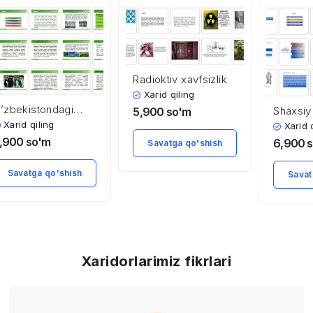
Radioktiv xavfsizlik
Xarid qiling
’zbekistondagi
Shaxsiy
5,900
so'm
kologik vaziyat
vositala
Xarid qiling
Xarid 
a’zolari
,900
so'm
6,900
Savatga qo'shish
qilish vo
Savatga qo'shish
Savat
Xaridorlarimiz fikrlari