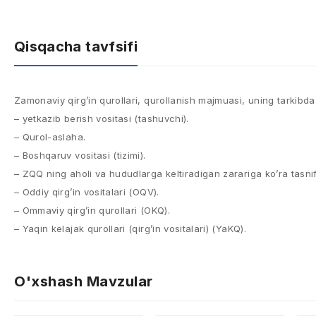
Qisqacha tavfsifi
Zamonaviy qirg’in qurollari, qurollanish majmuasi, uning tarkibda 
– yetkazib berish vositasi (tashuvchi).
– Qurol-aslaha.
– Boshqaruv vositasi (tizimi).
– ZQQ ning aholi va hududlarga keltiradigan zarariga ko’ra tasnif
– Oddiy qirg’in vositalari (OQV).
– Ommaviy qirg’in qurollari (OKQ).
– Yaqin kelajak qurollari (qirg’in vositalari) (YaKQ).
O'xshash Mavzular