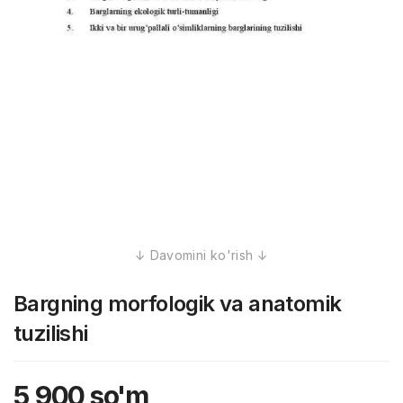
Bargning morfologik va anatomik
tuzilishi
5,900
so'm