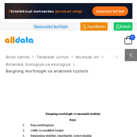
Intellektual mehnatdan
daromad oling!
Sotuvchi bo'lish
Xaridlarim
Kirish
Sotuvchi bo'lish
0
>
>
>
Bosh sahifa
Talabalar uchun
Mustaqil ish
>
Botanika, biologiya va ekologiya
Bargning morfologik va anatomik tuzilishi