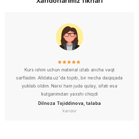
Xaridorlarimiz fikrlari
Kurs ishim uchun material izlab ancha vaqt
sarfladim. Alldata.uz'da topib, bir necha daqiqada
yuklab oldim. Narxi ham juda qulay, sifati esa
kutganimdan yaxshi chiqdi
Dilnoza Tojiddinova, talaba
Xaridor