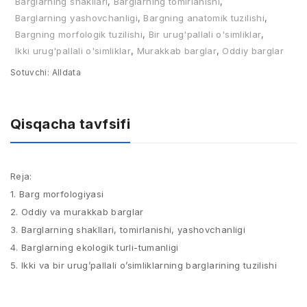
Barglarning shakllari
,
Barglarning tomirlanishi
,
Barglarning yashovchanligi
,
Bargning anatomik tuzilishi
,
Bargning morfologik tuzilishi
,
Bir urug'pallali o'simliklar
,
Ikki urug'pallali o'simliklar
,
Murakkab barglar
,
Oddiy barglar
Sotuvchi:
Alldata
Qisqacha tavfsifi
Reja:
1. Barg morfologiyasi
2. Oddiy va murakkab barglar
3. Barglarning shakllari, tomirlanishi, yashovchanligi
4. Barglarning ekologik turli-tumanligi
5. Ikki va bir urug’pallali o’simliklarning barglarining tuzilishi