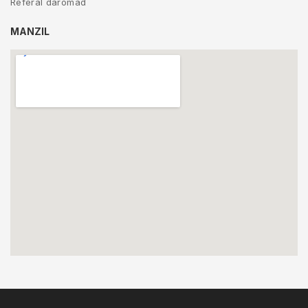
Referal daromad
MANZIL