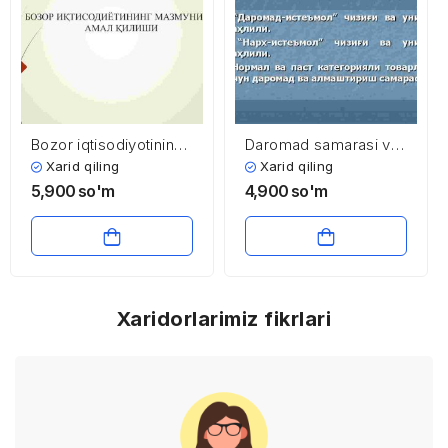
Bozor iqtisodiyotining
Daromad samarasi va
mazmuni va amal
almashtirish samarasi
Xarid qiling
Xarid qiling
qilishi
5,900
so'm
4,900
so'm
Xaridorlarimiz fikrlari