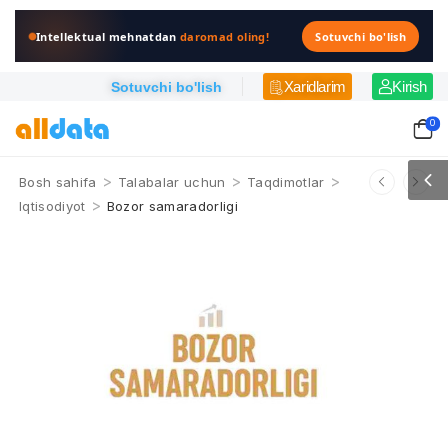
Intellektual mehnatdan
daromad oling!
Sotuvchi bo'lish
Xaridlarim
Kirish
Sotuvchi bo'lish
0
>
>
>
Bosh sahifa
Talabalar uchun
Taqdimotlar
>
Iqtisodiyot
Bozor samaradorligi