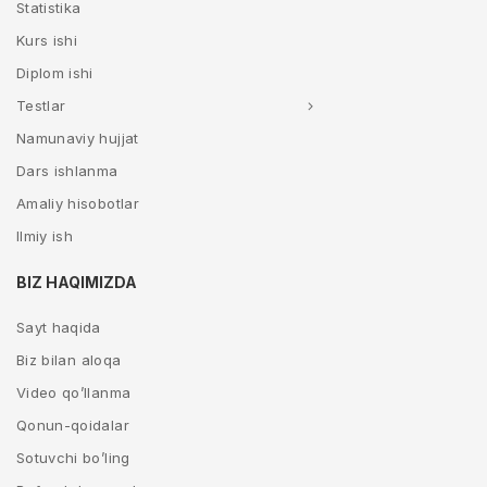
Statistika
Kurs ishi
Diplom ishi
Testlar
Namunaviy hujjat
Dars ishlanma
Amaliy hisobotlar
Ilmiy ish
BIZ HAQIMIZDA
Sayt haqida
Biz bilan aloqa
Video qo’llanma
Qonun-qoidalar
Sotuvchi bo’ling