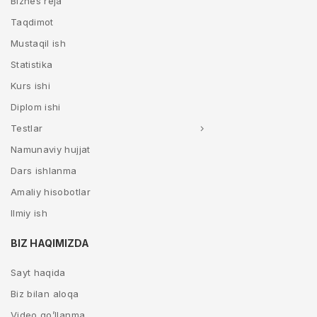
Biznes reja
Taqdimot
Mustaqil ish
Statistika
Kurs ishi
Diplom ishi
Testlar
Namunaviy hujjat
Dars ishlanma
Amaliy hisobotlar
Ilmiy ish
BIZ HAQIMIZDA
Sayt haqida
Biz bilan aloqa
Video qo’llanma