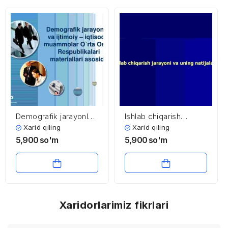
Demografik jarayonlar
Ishlab chiqarish
va ijtimoiy – iqtisodiy
jarayoni va uning
Xarid qiling
Xarid qiling
muammolar O`rta
natijalari
5,900
so'm
5,900
so'm
Osiyo Respublikalari
materiallari asosida
Xaridorlarimiz fikrlari