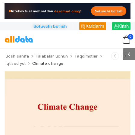
Intellektual mehnatdan
daromad oling!
Sotuvchi bo'lish
Xaridlarim
Kirish
Sotuvchi bo'lish
0
>
>
>
Bosh sahifa
Talabalar uchun
Taqdimotlar
>
Iqtisodiyot
Climate change