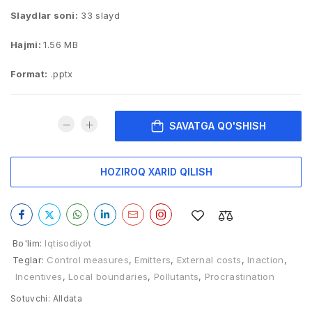
Slaydlar soni:
33 slayd
Hajmi:
1.56 MB
Format:
.pptx
SAVATGA QO'SHISH
HOZIROQ XARID QILISH
Bo'lim:
Iqtisodiyot
Teglar:
Control measures
,
Emitters
,
External costs
,
Inaction
,
Incentives
,
Local boundaries
,
Pollutants
,
Procrastination
Sotuvchi:
Alldata