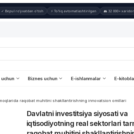
✓ Bepul ro'yxatdan o'tish
⚡ To'liq avtomatlashtirilgan
👥 32 000+ xaridor
 uchun
Biznes uchun
E-ishlanmalar
E-kitobla
armoqlarida raqobat muhitini shakllantirishning innovatsion omillari
Davlatni investitsiya siyosati va
iqtisodiyotning real sektorlari ta
raqobat muhitini shakllantirishni