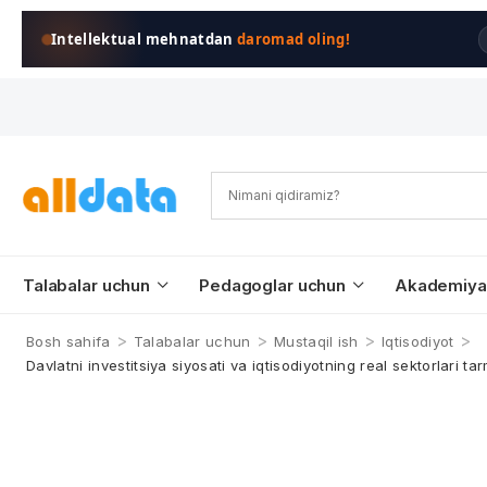
Intellektual mehnatdan
daromad oling!
Talabalar uchun
Pedagoglar uchun
Akademiya
>
>
>
>
Bosh sahifa
Talabalar uchun
Mustaqil ish
Iqtisodiyot
Davlatni investitsiya siyosati va iqtisodiyotning real sektorlari t