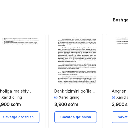
Boshqa
holiga maishiy
Bank tizimini qo’llab-
Angren
izmat ko’rsatish
quvvatlash, ishlab
industri
Xarid qiling
Xarid qiling
Xarid 
ohasining
chiqarishni
,900
so'm
3,900
so'm
3,900
s
qtisodiyoti va
modernizatsiya
enejmenti
qilish, texnik
Savatga qo'shish
Savatga qo'shish
Savat
yangilash va
diversifikatsiya