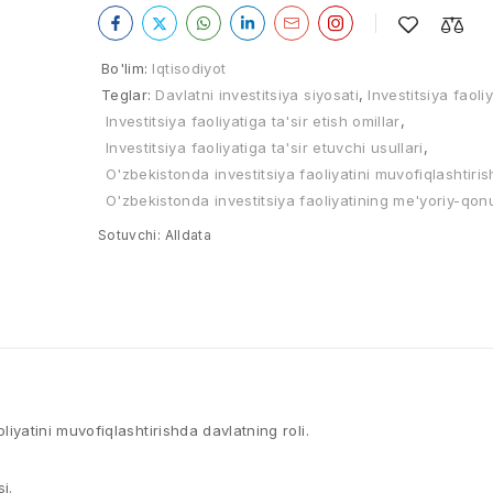
Bo'lim:
Iqtisodiyot
Teglar:
Davlatni investitsiya siyosati
,
Investitsiya faol
Investitsiya faoliyatiga ta'sir etish omillar
,
Investitsiya faoliyatiga ta'sir etuvchi usullari
,
O'zbekistonda investitsiya faoliyatini muvofiqlashtiris
O'zbekistonda investitsiya faoliyatining me'yoriy-qon
Sotuvchi:
Alldata
oliyatini muvofiqlashtirishda davlatning roli.
i.