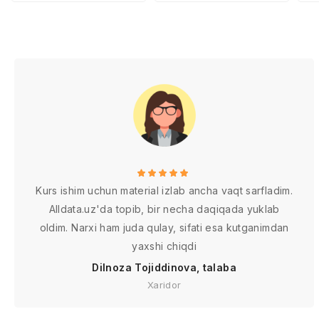
qilingan chora-
tadbirlar
Kurs ishim uchun material izlab ancha vaqt sarfladim.
Alldata.uz'da topib, bir necha daqiqada yuklab
oldim. Narxi ham juda qulay, sifati esa kutganimdan
yaxshi chiqdi
Dilnoza Tojiddinova, talaba
Xaridor