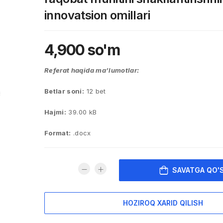
innovatsion omillari
4,900
so'm
Referat haqida ma’lumotlar:
Betlar soni:
12 bet
Hajmi:
39.00 kB
Format:
.docx
SAVATGA QO'
HOZIROQ XARID QILISH