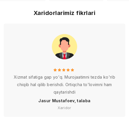
qilish, innovatsion
texnologiyalarni
Xaridorlarimiz fikrlari
keng joriy etish –
O’zbekiston uchun
inqirozni bartaraf
etish va jahon
bozorida yangi
marralarga chiqish
Xizmat sifatiga gap yo'q. Murojaatimni tezda ko'rib
chiqib hal qilib berishdi. Ortiqcha to'lovimni ham
qaytarishdi
Jasur Mustafoev, talaba
Xaridor