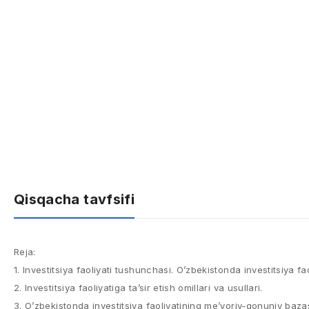
Qisqacha tavfsifi
Reja:
1. Investitsiya faoliyati tushunchasi. O’zbekistonda investitsiya fa
2. Investitsiya faoliyatiga ta’sir etish omillari va usullari.
3. O’zbekistonda investitsiya faoliyatining me’yoriy-qonuniy bazas