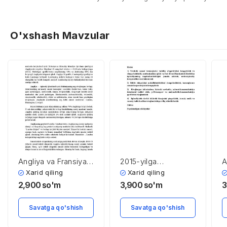
O'xshash Mavzular
Angliya va Fransiya
2015-yilga
A
iqtisodiyoti
mo’ljallangan
x
Xarid qiling
Xarid qiling
iqtisodiy dasturning
s
2,900
so'm
3,900
so'm
3
eng muhim ustuvor
i
yo’nalishlarini
m
Savatga qo'shish
Savatga qo'shish
amalga oshirish
bo’yicha qabul