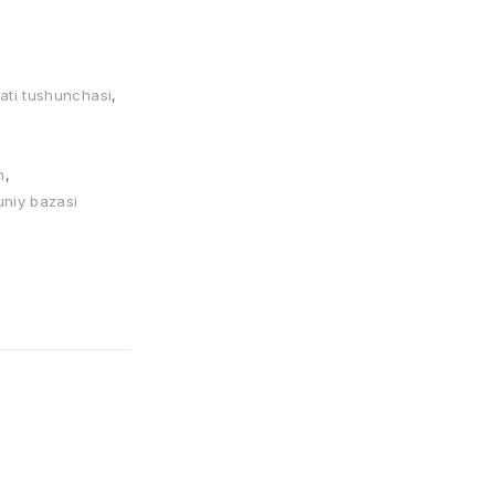
iyati tushunchasi
,
h
,
uniy bazasi