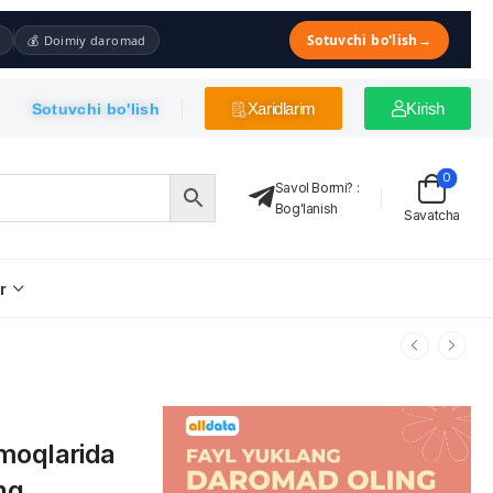
Sotuvchi bo'lish
→
💰 Doimiy daromad
Xaridlarim
Kirish
Sotuvchi bo'lish
0
Savol Bormi?
:
Bog'lanish
Savatcha
r
rmoqlarida
ng