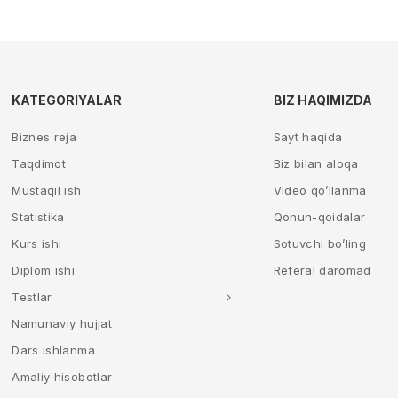
KATEGORIYALAR
BIZ HAQIMIZDA
Biznes reja
Sayt haqida
Taqdimot
Biz bilan aloqa
Mustaqil ish
Video qo’llanma
Statistika
Qonun-qoidalar
Kurs ishi
Sotuvchi bo’ling
Diplom ishi
Referal daromad
Testlar
Namunaviy hujjat
Dars ishlanma
Amaliy hisobotlar