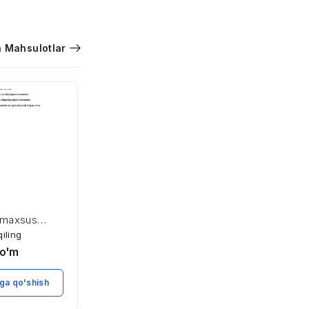
 Mahsulotlar
 maxsus
Bozor infratuzilmasi
al zonasi
qiling
Xarid qiling
o'm
3,900
so'm
ga qo'shish
Savatga qo'shish