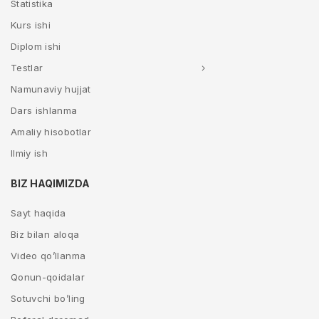
Statistika
Kurs ishi
Diplom ishi
Testlar
Namunaviy hujjat
Dars ishlanma
Amaliy hisobotlar
Ilmiy ish
BIZ HAQIMIZDA
Sayt haqida
Biz bilan aloqa
Video qo’llanma
Qonun-qoidalar
Sotuvchi bo’ling