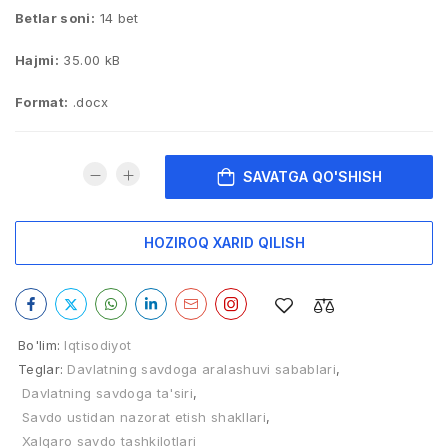
Betlar soni:
14 bet
Hajmi:
35.00 kB
Format:
.docx
SAVATGA QO'SHISH
HOZIROQ XARID QILISH
Bo'lim:
Iqtisodiyot
Teglar:
Davlatning savdoga aralashuvi sabablari
,
Davlatning savdoga ta'siri
,
Savdo ustidan nazorat etish shakllari
,
Xalqaro savdo tashkilotlari