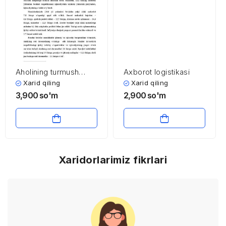
Aholining turmush
Axborot logistikasi
farovonligini oshirish
Xarid qiling
Xarid qiling
yo’llari mavzusi
3,900
so'm
2,900
so'm
bo’yicha kirish, xulosa
va foydalanilgan
adabiyotlar ro’yxati
Xaridorlarimiz fikrlari