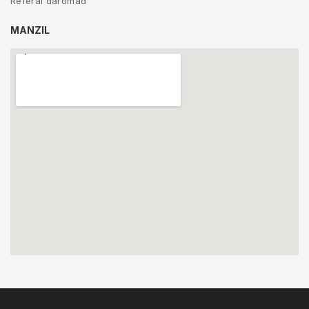
Referal daromad
MANZIL