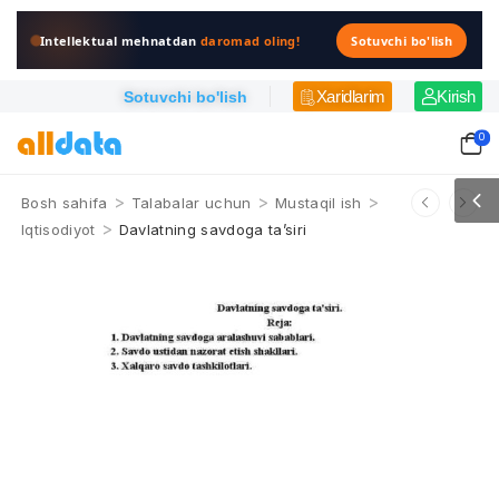
Intellektual mehnatdan
daromad oling!
Sotuvchi bo'lish
Xaridlarim
Kirish
Sotuvchi bo'lish
0
>
>
>
Bosh sahifa
Talabalar uchun
Mustaqil ish
>
Iqtisodiyot
Davlatning savdoga ta’siri