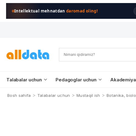
Intellektual mehnatdan
daromad oling!
Talabalar uchun
Pedagoglar uchun
Akademiya
>
>
>
Bosh sahifa
Talabalar uchun
Mustaqil ish
Botanika, biol