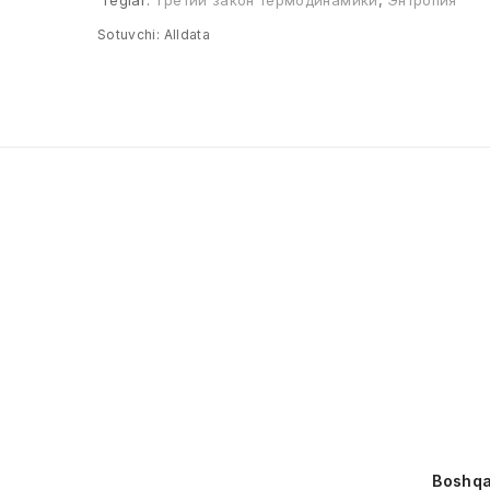
Teglar:
Третий закон термодинамики
,
Энтропия
Sotuvchi:
Alldata
Boshqa