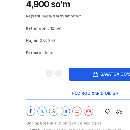
4,900
so'm
Referat haqida ma’lumotlar:
Betlar soni:
12 bet
Hajmi:
27.00 kB
Format:
.docx
SAVATGA QO'
HOZIROQ XARID QILISH
Bo'lim:
Botanika, biologiya va ekologiya