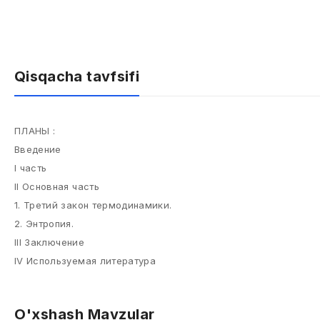
Qisqacha tavfsifi
ПЛАНЫ :
Введение
I часть
II Основная часть
1. Третий закон термодинамики.
2. Энтропия.
III Заключение
IV Используемая литература
O'xshash Mavzular