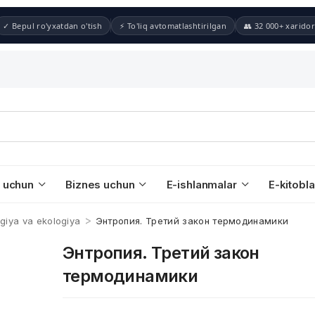
✓ Bepul ro'yxatdan o'tish
⚡ To'liq avtomatlashtirilgan
👥 32 000+ xaridor
 uchun
Biznes uchun
E-ishlanmalar
E-kitobla
>
ogiya va ekologiya
Энтропия. Третий закон термодинамики
Энтропия. Третий закон
термодинамики