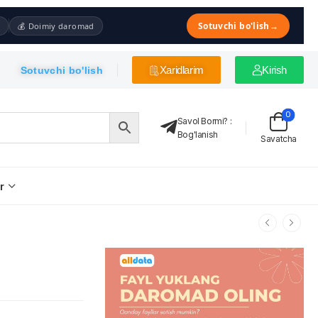
Sotuvchi bo'lish
→
💰 Doimiy daromad
Xaridlarim
Kirish
Sotuvchi bo'lish
0
Savol Bormi?
:
Bog'lanish
Savatcha
r