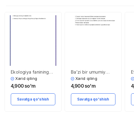
Ekologiya fanining
Ba’zi bir umumiy
E
rivojlanishida O’rta
ekologik muammolar
j
Xarid qiling
Xarid qiling
Osiyo olimlarining
va ularni yechish
y
4,900
so'm
4,900
so'm
4
ro’li
yo’llari
Savatga qo'shish
Savatga qo'shish