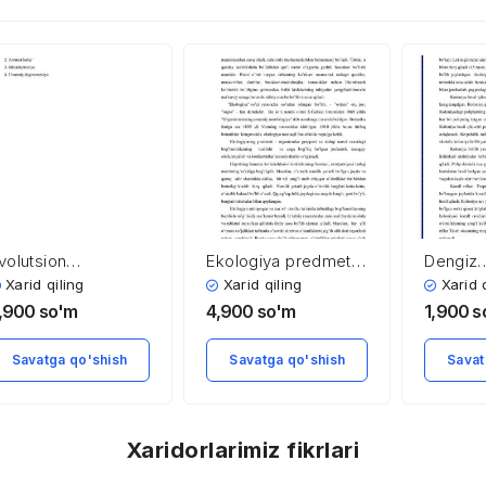
volutsion
Ekologiya predmeti,
Dengiz
aryonning turli
vazifalari, tarixi va
bo’shliqi
Xarid qiling
Xarid qiling
Xarid 
o’nalishlari
fanlar bilan
,900
so'm
4,900
so'm
1,900
s
bog’liqligi
Savatga qo'shish
Savatga qo'shish
Savat
Xaridorlarimiz fikrlari