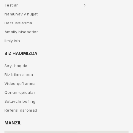
Testlar
Namunaviy hujjat
Dars ishlanma
Amaliy hisobotlar
Ilmiy ish
BIZ HAQIMIZDA
Sayt haqida
Biz bilan aloqa
Video qo’llanma
Qonun-qoidalar
Sotuvchi bo’ling
Referal daromad
MANZIL