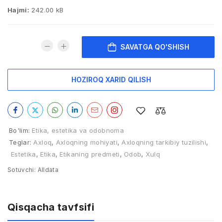
Hajmi:
242.00 kB
SAVATGA QO'SHISH
HOZIROQ XARID QILISH
Bo'lim:
Etika, estetika va odobnoma
Teglar:
Axloq
,
Axloqning mohiyati
,
Axloqning tarkibiy tuzilishi
,
Estetika
,
Etika
,
Etikaning predmeti
,
Odob
,
Xulq
Sotuvchi:
Alldata
Qisqacha tavfsifi