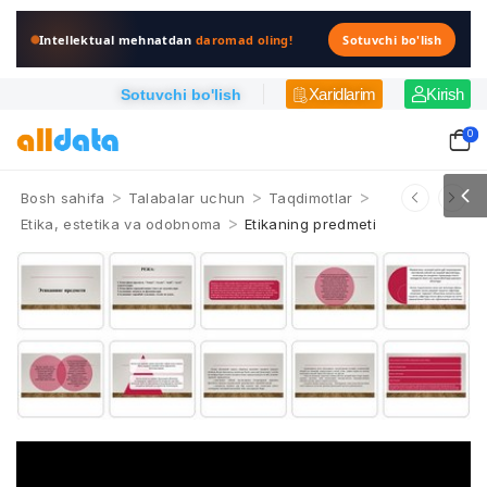
Intellektual mehnatdan
daromad oling!
Sotuvchi bo'lish
Xaridlarim
Kirish
Sotuvchi bo'lish
0
>
>
>
Bosh sahifa
Talabalar uchun
Taqdimotlar
>
Etika, estetika va odobnoma
Etikaning predmeti