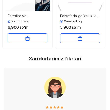
Estetika va
Falsafada go’zallik va
psixologiya: go’zallik
yomonlik tushunchalari
Xarid qiling
Xarid qiling
idroki
6,900
so'm
5,900
so'm
Xaridorlarimiz fikrlari