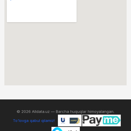
© 2026 Alldata.uz — Barcha huquqlar himoyalangan.
To'lovga qabul qilamiz!