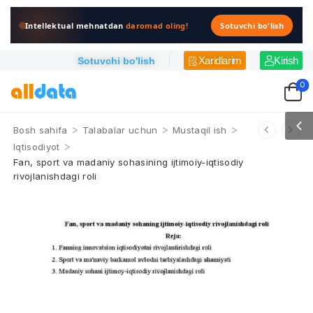
Intellektual mehnatdan
daromad oling!
Sotuvchi bo'lish
Xaridlarim
Kirish
Sotuvchi bo'lish
0
>
>
>
Bosh sahifa
Talabalar uchun
Mustaqil ish
>
Iqtisodiyot
Fan, sport va madaniy sohasining ijtimoiy-iqtisodiy
rivojlanishdagi roli