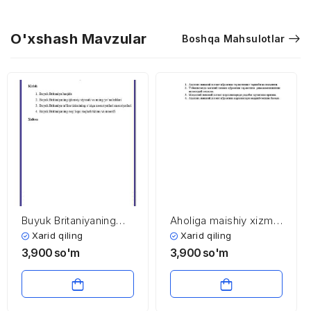
O'xshash Mavzular
Boshqa Mahsulotlar
Buyuk Britaniyaning
Aholiga maishiy xizmat
ijtimoiy soha
ko’rsatish sohasining
Xarid qiling
Xarid qiling
iqtisodiyoti
iqtisodiyoti va
3,900
so'm
3,900
so'm
menejmenti