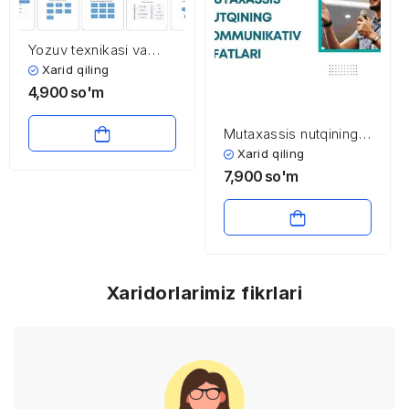
Yozuv texnikasi va
og’zaki nutq
Xarid qiling
4,900
so'm
Mutaxassis nutqining
kommunikativ sifatlari
Xarid qiling
7,900
so'm
Xaridorlarimiz fikrlari