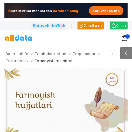
Intellektual mehnatdan
daromad oling!
Sotuvchi bo'lish
Xaridlarim
Kirish
Sotuvchi bo'lish
0
>
>
>
Bosh sahifa
Talabalar uchun
Taqdimotlar
>
Tilshunoslik
Farmoyish hujjatlari