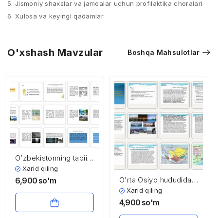
5. Jismoniy shaxslar va jamoalar uchun profilaktika choralari
6. Xulosa va keyingi qadamlar
O'xshash Mavzular
Boshqa Mahsulotlar
O’zbekistonning tabiiy
resurs boyliklari
Xarid qiling
O’rta Osiyo hududida
6,900
so'm
multimodal logistika
Xarid qiling
markazlari tashkil
4,900
so'm
qilish – innovatsion