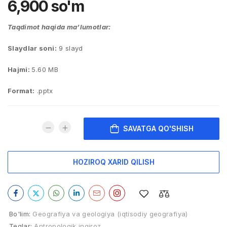
6,900
so'm
Taqdimot haqida ma’lumotlar:
Slaydlar soni:
9 slayd
Hajmi:
5.60 MB
Format:
.pptx
SAVATGA QO'SHISH
HOZIROQ XARID QILISH
Bo'lim:
Geografiya va geologiya (iqtisodiy geografiya)
Teglar:
Antropologik inqiroz
,