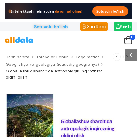
Intellektual mehnatdan
daromad oling!
Sotuvchi bo'lish
Xaridlarim
Kirish
Sotuvchi bo'lish
0
>
>
>
Bosh sahifa
Talabalar uchun
Taqdimotlar
>
Geografiya va geologiya (iqtisodiy geografiya)
Globallashuv sharoitida antropologik inqirozning
oldini olish