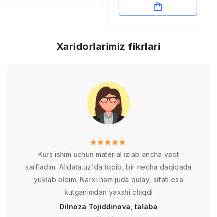
investitsiyalarni jalb
qilish vositasi sifatida
Xaridorlarimiz fikrlari
Kurs ishim uchun material izlab ancha vaqt
sarfladim. Alldata.uz'da topib, bir necha daqiqada
yuklab oldim. Narxi ham juda qulay, sifati esa
kutganimdan yaxshi chiqdi
Dilnoza Tojiddinova, talaba