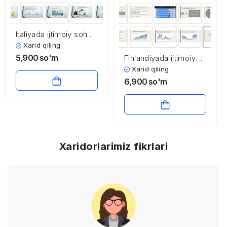
Italiyada ijtimoiy soha
iqtisodiyoti va
Xarid qiling
menejmenti
5,900
so'm
Finlandiyada ijtimoiy
soha
Xarid qiling
6,900
so'm
Xaridorlarimiz fikrlari