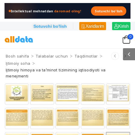
Intellektual mehnatdan
daromad oling!
Sotuvchi bo'lish
Xaridlarim
Kirish
Sotuvchi bo'lish
0
>
>
>
Bosh sahifa
Talabalar uchun
Taqdimotlar
>
Ijtimoiy soha
Ijtimoiy himoya va ta’minot tizimining iqtisodiyoti va
menejmenti