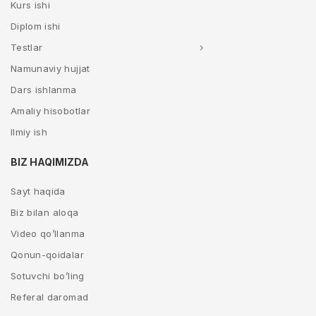
Kurs ishi
Diplom ishi
Testlar
Namunaviy hujjat
Dars ishlanma
Amaliy hisobotlar
Ilmiy ish
BIZ HAQIMIZDA
Sayt haqida
Biz bilan aloqa
Video qo’llanma
Qonun-qoidalar
Sotuvchi bo’ling
Referal daromad