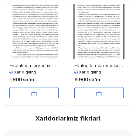
Evolutsion jaryonning
Ekalogik muammolar
turli yo’nalishlari
va ularning yechimi
Xarid qiling
Xarid qiling
1,900
so'm
6,900
so'm
Xaridorlarimiz fikrlari