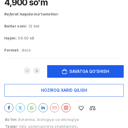
4,900
so'm
Referat haqida ma’lumotlar:
Betlar soni:
12 bet
Hajmi:
59.00 kB
Format:
.docx
SAVATGA QO'SHISH
HOZIROQ XARID QILISH
Bo'lim:
Botanika, biologiya va ekologiya
Teglar:
Ildiz sistemasining shakllanishi
,