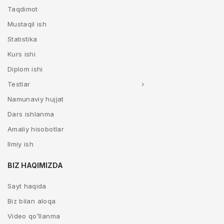
Taqdimot
Mustaqil ish
Statistika
Kurs ishi
Diplom ishi
Testlar
Namunaviy hujjat
Dars ishlanma
Amaliy hisobotlar
Ilmiy ish
BIZ HAQIMIZDA
Sayt haqida
Biz bilan aloqa
Video qo’llanma