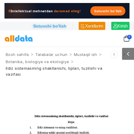
Intellektual mehnatdan
daromad oling!
Sotuvchi bo'lish
Xaridlarim
Kirish
Sotuvchi bo'lish
0
>
>
>
Bosh sahifa
Talabalar uchun
Mustaqil ish
>
Botanika, biologiya va ekologiya
Ildiz sistemasining shakllanishi, tiplari, tuzilishi va
vazifasi