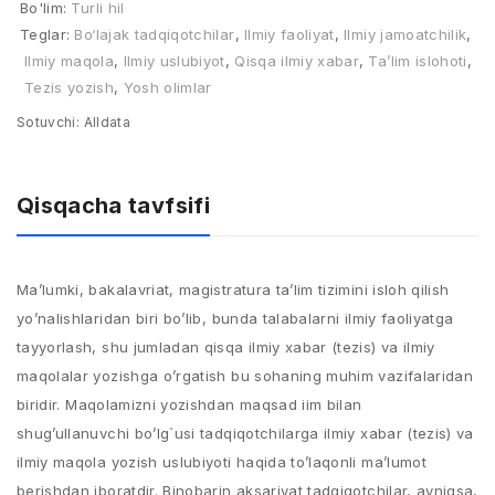
Bo'lim:
Turli hil
Teglar:
Bo‘lajak tadqiqotchilar
,
Ilmiy faoliyat
,
Ilmiy jamoatchilik
,
Ilmiy maqola
,
Ilmiy uslubiyot
,
Qisqa ilmiy xabar
,
Ta’lim islohoti
,
Tezis yozish
,
Yosh olimlar
Sotuvchi:
Alldata
Qisqacha tavfsifi
Мa’lumki, bakalavriat, magistratura ta’lim tizimini isloh qilish
yo’nalishlaridan biri bo’lib, bunda talabalarni ilmiy faoliyatga
tayyorlash, shu jumladan qisqa ilmiy xabar (tezis) va ilmiy
maqolalar yozishga o’rgatish bu sohaning muhim vazifalaridan
biridir. Maqolamizni yozishdan maqsad iim bilan
shug’ullanuvchi bo’lg`usi tadqiqotchilarga ilmiy xabar (tezis) va
ilmiy maqola yozish uslubiyoti haqida to’laqonli ma’lumot
berishdan iboratdir. Binobarin aksariyat tadqiqotchilar, ayniqsa,