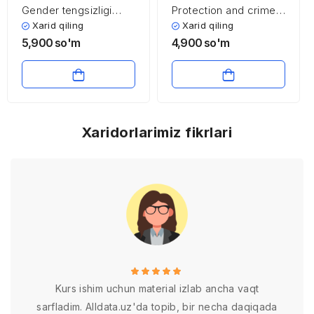
Gender tengsizligi
Protection and crime
muammosi
prevention
Xarid qiling
Xarid qiling
5,900
so'm
4,900
so'm
Xaridorlarimiz fikrlari
Kurs ishim uchun material izlab ancha vaqt
sarfladim. Alldata.uz'da topib, bir necha daqiqada