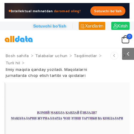
Intellektual mehnatdan
daromad oling!
Sotuvchi bo'lish
Xaridlarim
Kirish
Sotuvchi bo'lish
0
>
>
>
Bosh sahifa
Talabalar uchun
Taqdimotlar
>
Turli hil
Ilmiy maqola qanday yoziladi. Maqolalarni
jurnallarda chop etish tartibi va qoidalari