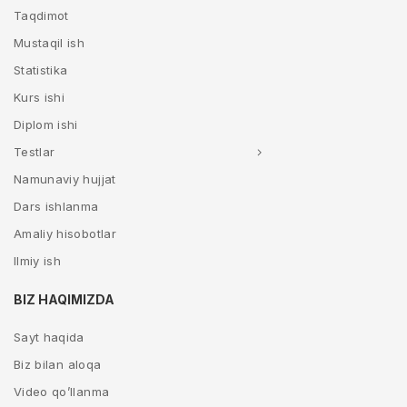
Taqdimot
Mustaqil ish
Statistika
Kurs ishi
Diplom ishi
Testlar
Namunaviy hujjat
Dars ishlanma
Amaliy hisobotlar
Ilmiy ish
BIZ HAQIMIZDA
Sayt haqida
Biz bilan aloqa
Video qo’llanma