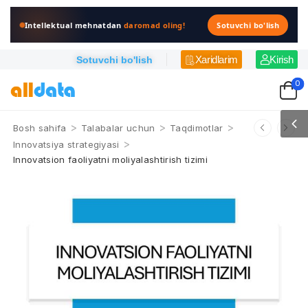
Intellektual mehnatdan
daromad oling!
Sotuvchi bo'lish
Xaridlarim
Kirish
Sotuvchi bo'lish
0
>
>
>
Bosh sahifa
Talabalar uchun
Taqdimotlar
>
Innovatsiya strategiyasi
Innovatsion faoliyatni moliyalashtirish tizimi