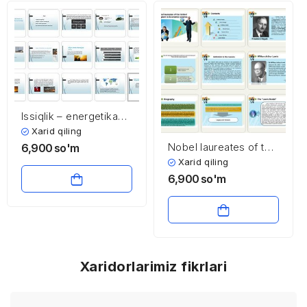
Issiqlik – energetika
majmuasi va
Xarid qiling
mamlakatning
Nobel laureates of the
6,900
so'm
energetika xavsizligi
United Kingdom in
Xarid qiling
Economic science
6,900
so'm
Xaridorlarimiz fikrlari