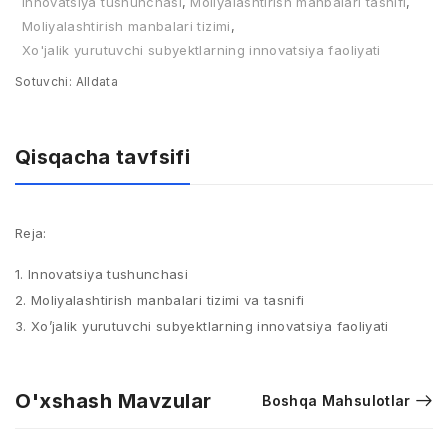
Innovatsiya tushunchasi
,
Moliyalashtirish manbalari tasnifi
,
Moliyalashtirish manbalari tizimi
,
Xo'jalik yurutuvchi subyektlarning innovatsiya faoliyati
Sotuvchi:
Alldata
Qisqacha tavfsifi
Reja:
1. Innovatsiya tushunchasi
2. Moliyalashtirish manbalari tizimi va tasnifi
3. Xo’jalik yurutuvchi subyektlarning innovatsiya faoliyati
O'xshash Mavzular
Boshqa Mahsulotlar