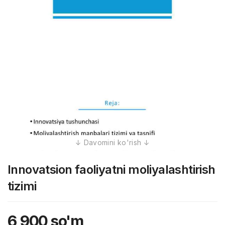
Innovatsion faoliyatni moliyalashtirish
tizimi
6,900
so'm