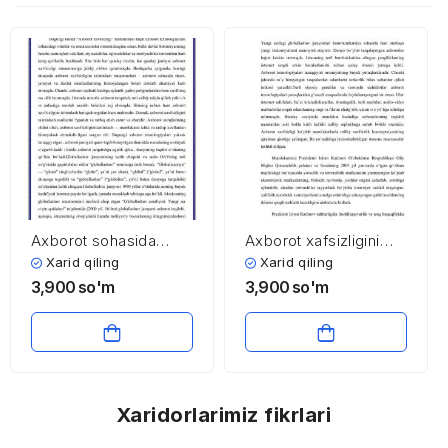
Axborot sohasida
Axborot xafsizligini
globallashuv
ta’minlash tadbirlari
Xarid qiling
Xarid qiling
3,900
so'm
3,900
so'm
Xaridorlarimiz fikrlari