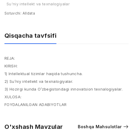
Su'niy intellekt va texnalogiyalar
Sotuvchi:
Alldata
Qisqacha tavfsifi
REJA:
KIRISH:
1) Intellektual tizimlar haqida tushuncha.
2) Su’niy intellekt va texnalogiyalar.
3) Hozirgi kunda O’zbegistondagi innovatsion texnalogiyalar.
XULOSA:
FOYDALANILGAN ADABIYOTLAR
O'xshash Mavzular
Boshqa Mahsulotlar