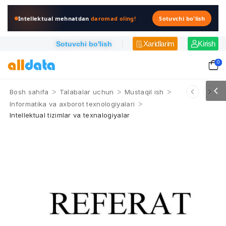
Intellektual mehnatdan
daromad oling!
Sotuvchi bo'lish
Xaridlarim
Kirish
Sotuvchi bo'lish
0
>
>
>
Bosh sahifa
Talabalar uchun
Mustaqil ish
>
Informatika va axborot texnologiyalari
Intellektual tizimlar va texnalogiyalar