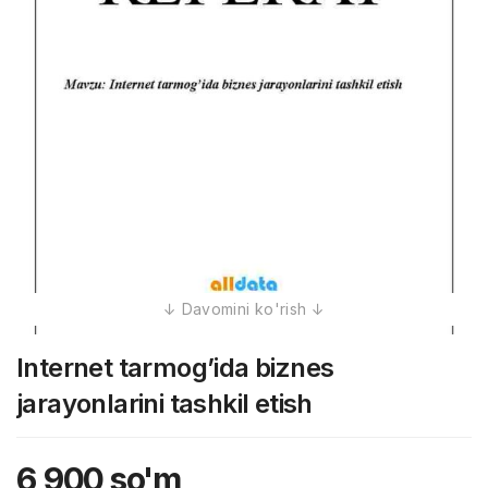
Internet tarmog’ida biznes
jarayonlarini tashkil etish
6,900
so'm