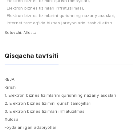
Elektron biznes tizimini qurish tamoyillari
,
Elektron biznes tizimlari infratuzilmasi
,
Elektron biznes tizimlarini qurishning nazariy asoslari
,
Internet tarmog'ida biznes jarayonlarini tashkil etish
Sotuvchi:
Alldata
Qisqacha tavfsifi
REJA
Kirish
1. Elektron biznes tizimlarini qurishning nazariy asoslari
2. Elektron biznes tizimini qurish tamoyillari
3. Elektron biznes tizimlari infratuzilmasi
Xulosa
Foydalanilgan adabiyotlar