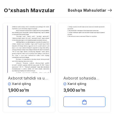
O'xshash Mavzular
Boshqa Mahsulotlar
Axborot tahdidi va u
Axborot sohasida
nimalarda namoyon
milliy xavfsizlikni
Xarid qiling
Xarid qiling
bo’ladi?
ta’minlash tizimining
1,900
so'm
3,900
so'm
komponentlari va
mazmuni