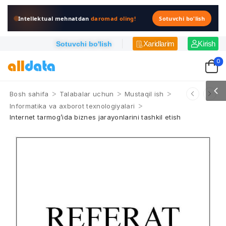
Intellektual mehnatdan
daromad oling!
Sotuvchi bo'lish
Xaridlarim
Kirish
Sotuvchi bo'lish
0
>
>
>
Bosh sahifa
Talabalar uchun
Mustaqil ish
>
Informatika va axborot texnologiyalari
Internet tarmog’ida biznes jarayonlarini tashkil etish