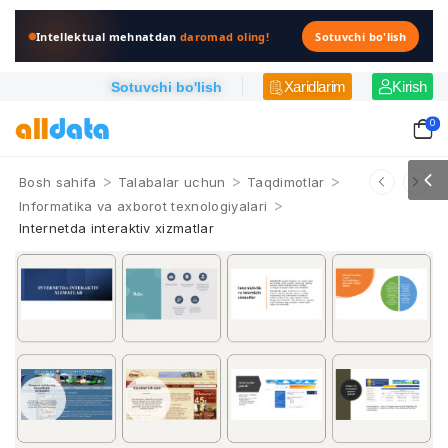
Intellektual mehnatdan
daromad oling!
Sotuvchi bo'lish
Xaridlarim
Kirish
Sotuvchi bo'lish
0
>
>
>
Bosh sahifa
Talabalar uchun
Taqdimotlar
>
Informatika va axborot texnologiyalari
Internetda interaktiv xizmatlar