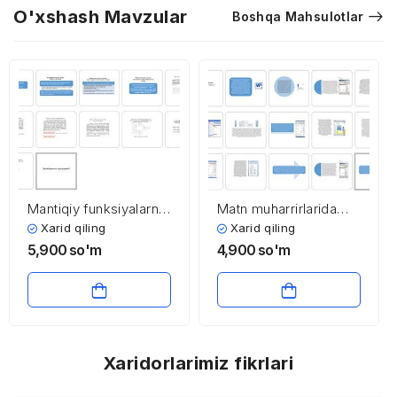
O'xshash Mavzular
Boshqa Mahsulotlar
Mantiqiy funksiyalarni
Matn muharrirlarida
ixchamlashtirish
protsessual hujjatlarni
Xarid qiling
Xarid qiling
(minimizatsiyalashtirish)
tahrirlash
5,900
so'm
4,900
so'm
Xaridorlarimiz fikrlari