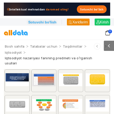
Intellektual mehnatdan
daromad oling!
Sotuvchi bo'lish
Xaridlarim
Kirish
Sotuvchi bo'lish
0
>
>
>
Bosh sahifa
Talabalar uchun
Taqdimotlar
>
Iqtisodiyot
Iqtisodiyot nazariyasi fanining predmeti va o’rganish
usullari