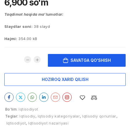
6,900
so'm
Taqdimot haqida ma’lumotlar:
Slaydlar soni:
38 slayd
Hajmi:
354.00 kB
SAVATGA QO'SHISH
HOZIROQ XARID QILISH
Bo'lim:
Iqtisodiyot
Teglar:
Iqtisodiy
,
Iqtisodiy kategoriyalar
,
Iqtisodiy qonunlar
,
Iqtisodiyot
,
Iqtisodiyot nazariyasi