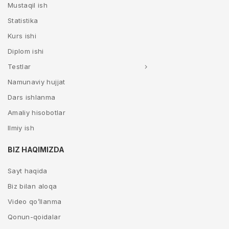
Mustaqil ish
Statistika
Kurs ishi
Diplom ishi
Testlar
Namunaviy hujjat
Dars ishlanma
Amaliy hisobotlar
Ilmiy ish
BIZ HAQIMIZDA
Sayt haqida
Biz bilan aloqa
Video qo’llanma
Qonun-qoidalar