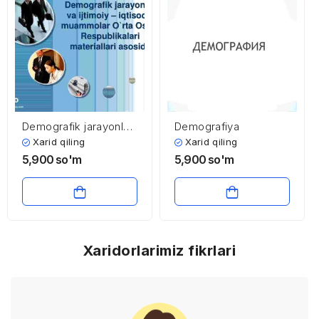
Demografik jarayonlar
Demografiya
va ijtimoiy – iqtisodiy
Xarid qiling
Xarid qiling
muammolar O`rta
5,900
so'm
5,900
so'm
Osiyo Respublikalari
materiallari asosida
Xaridorlarimiz fikrlari