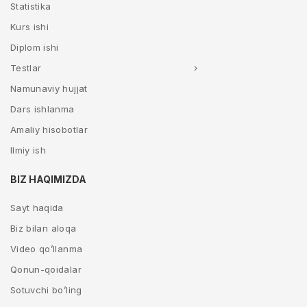
Statistika
Kurs ishi
Diplom ishi
Testlar
Namunaviy hujjat
Dars ishlanma
Amaliy hisobotlar
Ilmiy ish
BIZ HAQIMIZDA
Sayt haqida
Biz bilan aloqa
Video qo’llanma
Qonun-qoidalar
Sotuvchi bo’ling