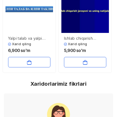
Yalpi talab va yalpi
Ishlab chiqarish
taklif
jarayoni va uning
Xarid qiling
Xarid qiling
natijalari
6,900
so'm
5,900
so'm
Xaridorlarimiz fikrlari