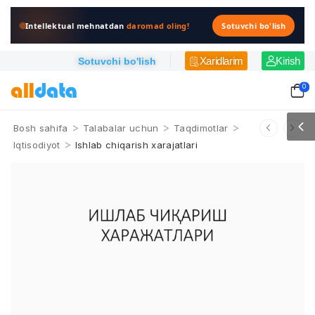
Intellektual mehnatdan
daromad oling!
Sotuvchi bo'lish
Xaridlarim
Kirish
Sotuvchi bo'lish
0
>
>
>
Bosh sahifa
Talabalar uchun
Taqdimotlar
>
Iqtisodiyot
Ishlab chiqarish xarajatlari