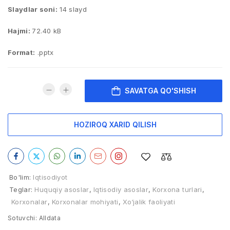
Slaydlar soni:
14 slayd
Hajmi:
72.40 kB
Format:
.pptx
SAVATGA QO'SHISH
HOZIROQ XARID QILISH
Bo'lim:
Iqtisodiyot
Teglar:
Huquqiy asoslar
,
Iqtisodiy asoslar
,
Korxona turlari
,
Korxonalar
,
Korxonalar mohiyati
,
Xo‘jalik faoliyati
Sotuvchi:
Alldata