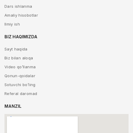
Dars ishlanma
Amaliy hisobotlar
Ilmiy ish
BIZ HAQIMIZDA
Sayt haqida
Biz bilan aloqa
Video qo’llanma
Qonun-qoidalar
Sotuvchi bo’ling
Referal daromad
MANZIL