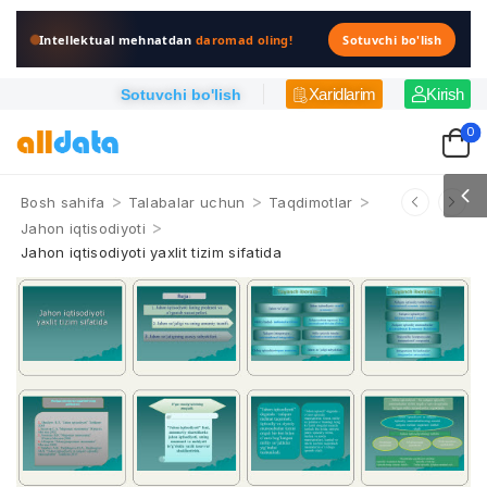
Intellektual mehnatdan
daromad oling!
Sotuvchi bo'lish
Xaridlarim
Kirish
Sotuvchi bo'lish
0
>
>
>
Bosh sahifa
Talabalar uchun
Taqdimotlar
>
Jahon iqtisodiyoti
Jahon iqtisodiyoti yaxlit tizim sifatida