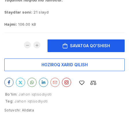
Taqdimot haqida ma’lumotlar:
Slaydlar soni:
21 slayd
Hajmi:
106.00 kB
SAVATGA QO'SHISH
HOZIROQ XARID QILISH
Bo'lim:
Jahon iqtisodiyoti
Teg:
Jahon iqtisodiyoti
Sotuvchi:
Alldata