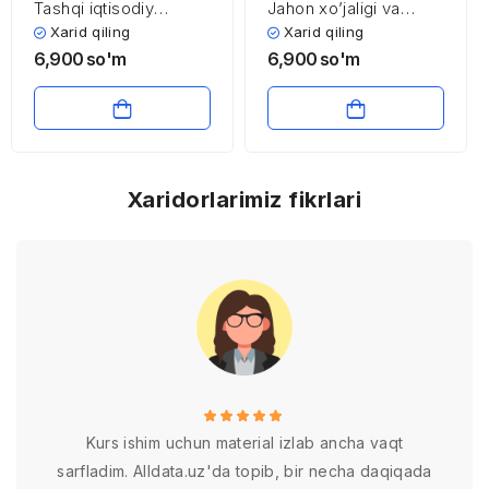
Tashqi iqtisodiy
Jahon xo’jaligi va
bitimlar
uning evolyutsiyasi
Xarid qiling
Xarid qiling
6,900
so'm
6,900
so'm
Xaridorlarimiz fikrlari
Kurs ishim uchun material izlab ancha vaqt
sarfladim. Alldata.uz'da topib, bir necha daqiqada