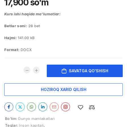
17,900
so'm
Kurs ishi haqida ma’lumotlar:
Betlar soni:
28 bet
Hajmi:
141.00 kB
Format:
DOCX
SAVATGA QO'SHISH
HOZIROQ XARID QILISH
Bo'lim:
Dunyo mamlakatlari
Teglar:
Inson kapitali
,