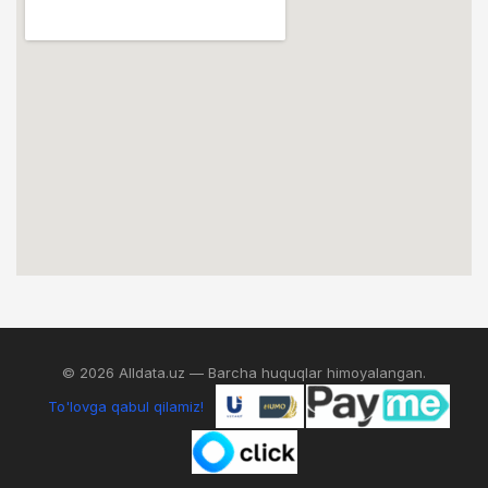
© 2026 Alldata.uz — Barcha huquqlar himoyalangan.
To'lovga qabul qilamiz!