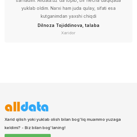
sarfladim. Alldata.uz'da topib, bir necha daqiqada
yuklab oldim. Narxi ham juda qulay, sifati esa
kutganimdan yaxshi chiqdi
Dilnoza Tojiddinova, talaba
Xaridor
Xarid qilish yoki yuklab olish bilan bog'liq muammo yuzaga
keldimi? - Biz bilan bog'laning!