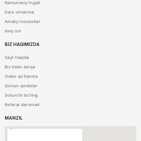
Namunaviy hujjat
Dars ishlanma
Amaliy hisobotlar
Ilmiy ish
BIZ HAQIMIZDA
Sayt haqida
Biz bilan aloqa
Video qo’llanma
Qonun-qoidalar
Sotuvchi bo’ling
Referal daromad
MANZIL