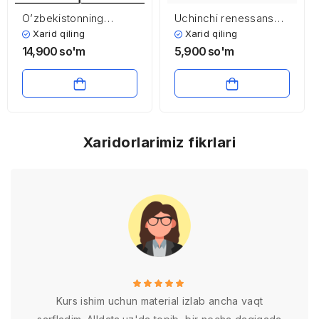
O’zbekistonning
Uchinchi renessans
jahonning rivojlangan
poydevori
Xarid qiling
Xarid qiling
mamlakatlari bilan
14,900
so'm
5,900
so'm
iqtisodiy hamkorligi
Xaridorlarimiz fikrlari
Kurs ishim uchun material izlab ancha vaqt