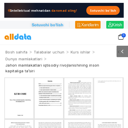
Intellektual mehnatdan
daromad oling!
Sotuvchi bo'lish
Xaridlarim
Kirish
Sotuvchi bo'lish
0
>
>
>
Bosh sahifa
Talabalar uchun
Kurs ishlar
>
Dunyo mamlakatlari
Jahon mamlakatlari iqtisodiy rivojlanishining inson
kapitaliga ta’siri