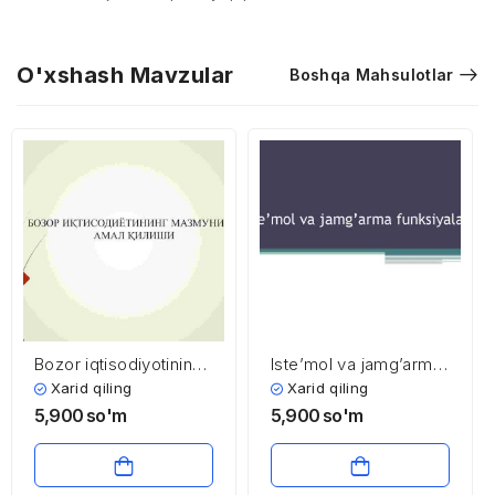
O'xshash Mavzular
Boshqa Mahsulotlar
Bozor iqtisodiyotining
Iste’mol va jamg’arma
mazmuni va amal
funksiyalari
Xarid qiling
Xarid qiling
qilishi
5,900
so'm
5,900
so'm