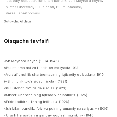
Iqtisodiy oqibatlar
,
Ish bilan bandlik
,
Jon Meynard Keyns
,
Mister Cherchel
,
Pul islohoti
,
Pul muomalasi
,
Versal' shartnomasi
Sotuvchi:
Alldata
Qisqacha tavfsifi
Jon Meynard Keyns (1884-1946)​
«Pul muomalasi va Hindiston moliyasi» 1913​
«Versal’ tinchlik shartnomasining iqtisodiy oqibatlari» 1919​
(«Ehtimollik to‘g‘risidagi risola» (1921)​
«Pul islohoti to‘g‘risida risola» (1923)​
«Mister Cherchelning iqtisodiy oqibatlari» (1925)​
«Erkin tadbirkorlikning intihosi» (1926)​
«Ish bilan bandlik, foiz va pulning umumiy nazariyasi» (1936)​
«Urush harajatlarini qanday qoplash mumkin» (1940)