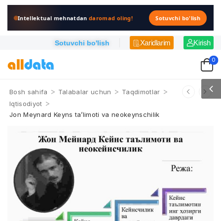
Intellektual mehnatdan
daromad oling!
Sotuvchi bo'lish
Xaridlarim
Kirish
Sotuvchi bo'lish
0
>
>
>
Bosh sahifa
Talabalar uchun
Taqdimotlar
>
Iqtisodiyot
Jon Meynard Keyns ta’limoti va neokeynschilik