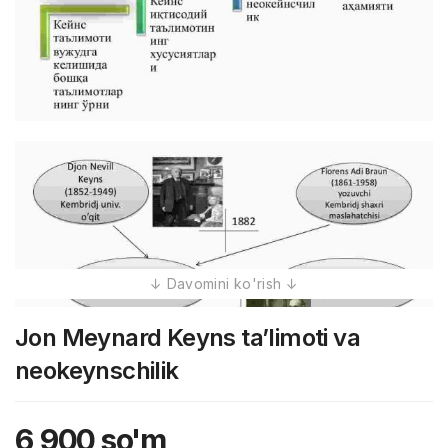
Jon Meynard Keyns ta’limoti va
neokeynschilik
6,900
so'm