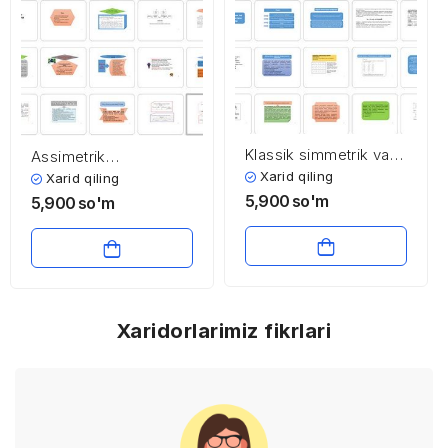
Klassik simmetrik va
Assimetrik
zamonaviy simmetrik
kriptotizmlar
Xarid qiling
Xarid qiling
kriptotizmlar
5,900
so'm
5,900
so'm
Xaridorlarimiz fikrlari