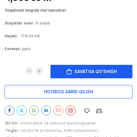
Taqdimot haqida ma’lumotlar:
Slaydlar soni:
9 slayd
Hajmi:
179.00 kB
Format:
pptx
SAVATGA QO'SHISH
HOZIROQ XARID QILISH
Bo'lim:
Informatika va axborot texnologiyalari
Teglar:
Ishonchli protokollar
,
Kalit almashinuvi
,