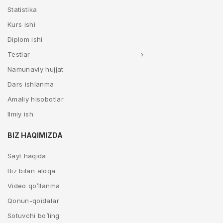
Statistika
Kurs ishi
Diplom ishi
Testlar
Namunaviy hujjat
Dars ishlanma
Amaliy hisobotlar
Ilmiy ish
BIZ HAQIMIZDA
Sayt haqida
Biz bilan aloqa
Video qo’llanma
Qonun-qoidalar
Sotuvchi bo’ling