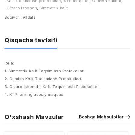
Kalit taqsimlash protokollari
,
KTP maqsadi
,
O'tmish kalitlar
,
O'zaro ishonch
,
Simmetrik kalit
Sotuvchi:
Alldata
Qisqacha tavfsifi
Reja:
1. Simmetrik Kalit Taqsimlash Protokollari.​
2. O’tmish Kalit Taqsimlash Protokollari.​
3. O’zaro ishonchli Kalit Taqsimlash Protokollari.​
4. KTP-larning asosiy maqsadi.
O'xshash Mavzular
Boshqa Mahsulotlar