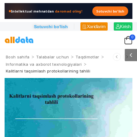
Intellektual mehnatdan
daromad oling!
Sotuvchi bo'lish
Xaridlarim
Kirish
Sotuvchi bo'lish
0
>
>
>
Bosh sahifa
Talabalar uchun
Taqdimotlar
>
Informatika va axborot texnologiyalari
Kalitlarni taqsimlash protokollarining tahlili