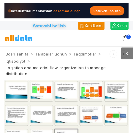
Intellektual mehnatdan
daromad oling!
Sotuvchi bo'lish
Xaridlarim
Kirish
Sotuvchi bo'lish
0
>
>
>
Bosh sahifa
Talabalar uchun
Taqdimotlar
>
Iqtisodiyot
Logistics and material flow organization to manage
distribution