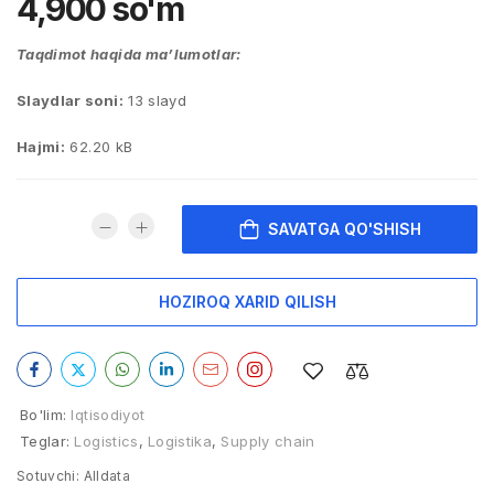
4,900
so'm
Taqdimot haqida ma’lumotlar:
Slaydlar soni:
13 slayd
Hajmi:
62.20 kB
SAVATGA QO'SHISH
HOZIROQ XARID QILISH
Bo'lim:
Iqtisodiyot
Teglar:
Logistics
,
Logistika
,
Supply chain
Sotuvchi:
Alldata