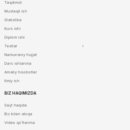
Taqdimot
Mustaqil ish
Statistika
Kurs ishi
Diplom ishi
Testlar
Namunaviy hujjat
Dars ishlanma
Amaliy hisobotlar
Ilmiy ish
BIZ HAQIMIZDA
Sayt haqida
Biz bilan aloqa
Video qo’llanma