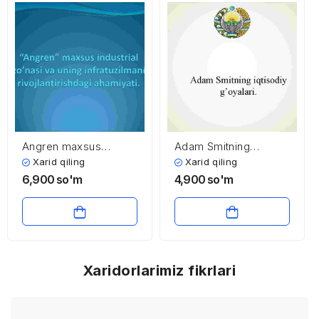
Angren maxsus
Adam Smitning
industrial zo’nasi va
iqtisodiy g’oyalari
Xarid qiling
Xarid qiling
uning infratuzilmani
6,900
so'm
4,900
so'm
rivojlantirishdagi
ahamiyati
Xaridorlarimiz fikrlari