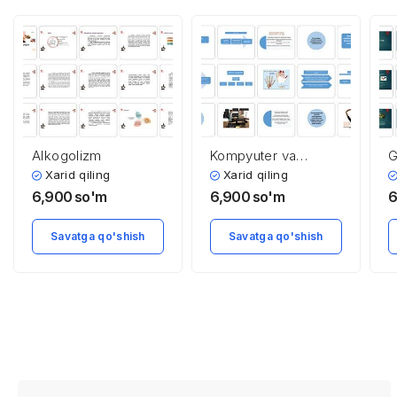
Alkogolizm
Kompyuter va
G
salomatlik
z
Xarid qiling
Xarid qiling
6,900
so'm
6,900
so'm
6
Savatga qo'shish
Savatga qo'shish