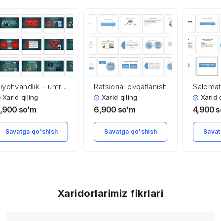
iyohvandlik – umr
Ratsional ovqatlanish
Salomat
avoli
Xarid qiling
Xarid qiling
Xarid 
,900
so'm
6,900
so'm
4,900
s
Savatga qo'shish
Savatga qo'shish
Savat
Xaridorlarimiz fikrlari