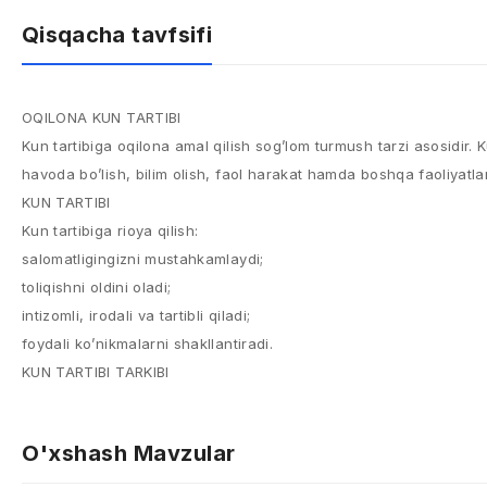
Qisqacha tavfsifi
OQILONA KUN TARTIBI
Kun tartibiga oqilona amal qilish sog’lom turmush tarzi asosidir.
havoda bo’lish, bilim olish, faol harakat hamda boshqa faoliyatlar
KUN TARTIBI
Kun tartibiga rioya qilish:
salomatligingizni mustahkamlaydi;
toliqishni oldini oladi;
intizomli, irodali va tartibli qiladi;
foydali ko’nikmalarni shakllantiradi.
KUN TARTIBI TARKIBI
O'xshash Mavzular