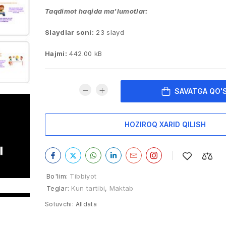
Taqdimot haqida ma’lumotlar:
Slaydlar soni:
23 slayd
Hajmi:
442.00 kB
SAVATGA QO'
HOZIROQ XARID QILISH
Bo'lim:
Tibbiyot
Teglar:
Kun tartibi
,
Maktab
Sotuvchi:
Alldata