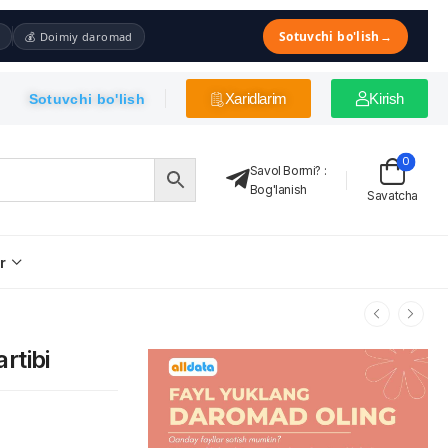
Sotuvchi bo'lish
→
💰 Doimiy daromad
Xaridlarim
Kirish
Sotuvchi bo'lish
0
Savol Bormi?
:
Bog'lanish
Savatcha
r
rtibi