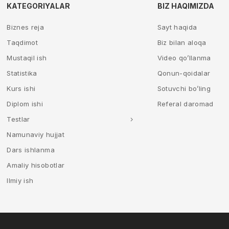
KATEGORIYALAR
BIZ HAQIMIZDA
Biznes reja
Sayt haqida
Taqdimot
Biz bilan aloqa
Mustaqil ish
Video qo’llanma
Statistika
Qonun-qoidalar
Kurs ishi
Sotuvchi bo’ling
Diplom ishi
Referal daromad
Testlar
Namunaviy hujjat
Dars ishlanma
Amaliy hisobotlar
Ilmiy ish