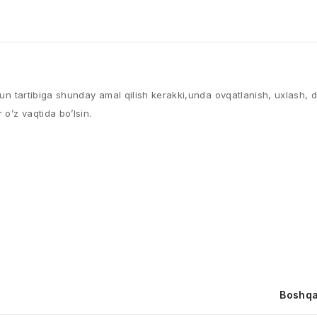
 Kun tartibiga shunday amal qilish kerakki,unda ovqatlanish, uxlash, 
 o’z vaqtida bo’lsin.
Boshqa