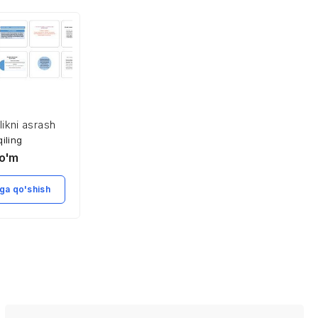
likni asrash
qiling
Birinchi tibbiy
o'm
yordam ko’rsatish
Xarid qiling
tamoyillari
5,900
so'm
ga qo'shish
Savatga qo'shish