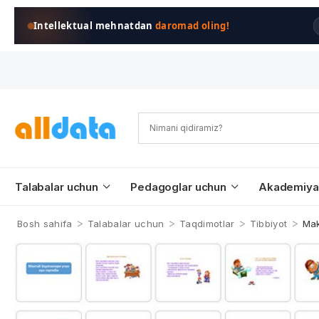
Intellektual mehnatdan
daromad oling!
Talabalar uchun
Pedagoglar uchun
Akademiya
>
>
>
>
Bosh sahifa
Talabalar uchun
Taqdimotlar
Tibbiyot
Mak