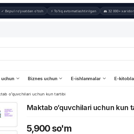
✓ Bepul ro'yxatdan o'tish
⚡ To'liq avtomatlashtirilgan
👥 32 000+ xaridor
 uchun
Biznes uchun
E-ishlanmalar
E-kitobla
tab o’quvchilari uchun kun tartibi
Maktab o’quvchilari uchun kun ta
5,900
so'm