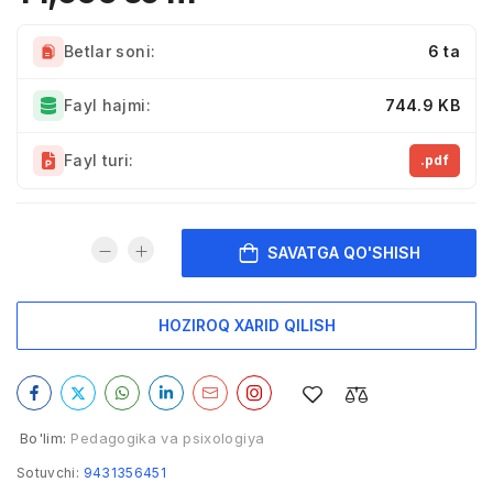
Betlar soni:
6 ta
Fayl hajmi:
744.9 KB
Fayl turi:
.pdf
SAVATGA QO'SHISH
HOZIROQ XARID QILISH
Bo'lim:
Pedagogika va psixologiya
Sotuvchi:
9431356451