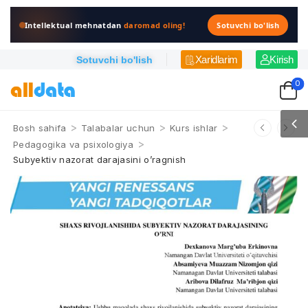
Intellektual mehnatdan
daromad oling!
Sotuvchi bo'lish
Xaridlarim
Kirish
Sotuvchi bo'lish
0
>
>
>
Bosh sahifa
Talabalar uchun
Kurs ishlar
>
Pedagogika va psixologiya
Subyektiv nazorat darajasini o’ragnish