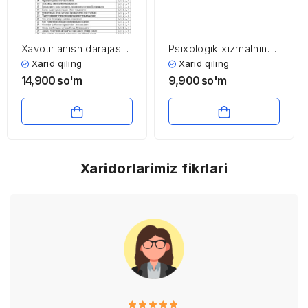
Xavotirlanish darajasini
Psixologik xizmatning
o’lchash metodikasi
metodologik va
Xarid qiling
Xarid qiling
nazariy asoslari
14,900
so'm
9,900
so'm
Xaridorlarimiz fikrlari