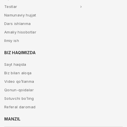
Testlar
Namunaviy hujjat
Dars ishlanma
Amaliy hisobotlar
Ilmiy ish
BIZ HAQIMIZDA
Sayt haqida
Biz bilan aloqa
Video qo’llanma
Qonun-qoidalar
Sotuvchi bo’ling
Referal daromad
MANZIL