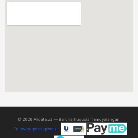
© 2026 Alldata.uz — Barcha huquqlar himoyalangan.
To'lovga qabul qilamiz!