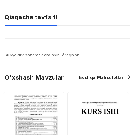
Qisqacha tavfsifi
Subyektiv nazorat darajasini óragnish
O'xshash Mavzular
Boshqa Mahsulotlar