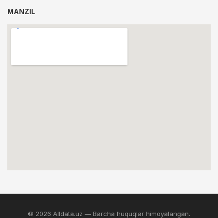
MANZIL
© 2026 Alldata.uz — Barcha huquqlar himoyalangan.