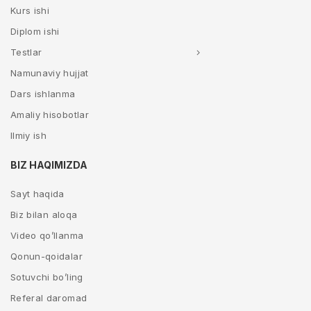
Kurs ishi
Diplom ishi
Testlar
Namunaviy hujjat
Dars ishlanma
Amaliy hisobotlar
Ilmiy ish
BIZ HAQIMIZDA
Sayt haqida
Biz bilan aloqa
Video qo’llanma
Qonun-qoidalar
Sotuvchi bo’ling
Referal daromad