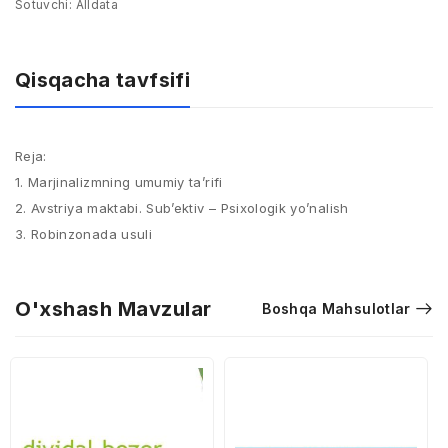
Sotuvchi:
Alldata
Qisqacha tavfsifi
Reja:
1. Marjinalizmning umumiy ta’rifi
2. Avstriya maktabi. Sub’ektiv – Psixologik yo’nalish
3. Robinzonada usuli
O'xshash Mavzular
Boshqa Mahsulotlar