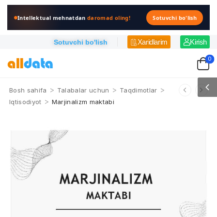
Intellektual mehnatdan
daromad oling!
Sotuvchi bo'lish
Xaridlarim
Kirish
Sotuvchi bo'lish
0
>
>
>
Bosh sahifa
Talabalar uchun
Taqdimotlar
>
Iqtisodiyot
Marjinalizm maktabi