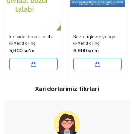
Individal bozor talabi
Bozor iqtisodiyotiga
o’tish davri va uning
Xarid qiling
Xarid qiling
O’zbekistondagi
5,900
so'm
6,900
so'm
xususiyatlari
Xaridorlarimiz fikrlari