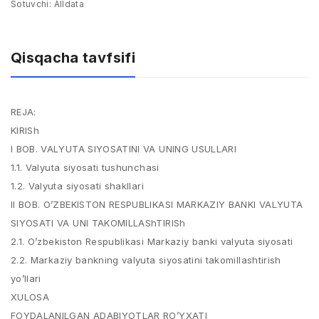
Sotuvchi:
Alldata
Qisqacha tavfsifi
REJA:
KIRISh
I BOB. VALYUTA SIYOSATINI VA UNING USULLARI
1.1. Valyuta siyosati tushunchasi
1.2. Valyuta siyosati shakllari
II BOB. O’ZBEKISTON RESPUBLIKASI MARKAZIY BANKI VALYUTA
SIYOSATI VA UNI TAKOMILLAShTIRISh
2.1. O’zbekiston Respublikasi Markaziy banki valyuta siyosati
2.2. Markaziy bankning valyuta siyosatini takomillashtirish
yo’llari
XULOSA
FOYDALANILGAN ADABIYOTLAR RO’YXATI