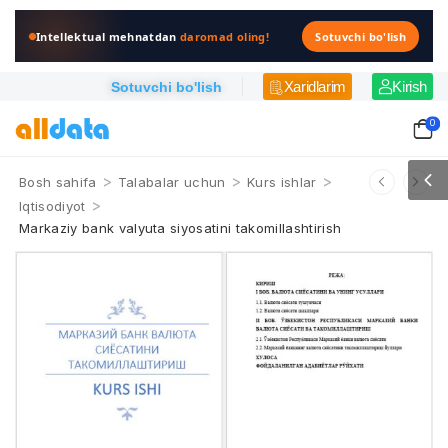
Intellektual mehnatdan
daromad oling!
Sotuvchi bo'lish
Xaridlarim
Kirish
Sotuvchi bo'lish
0
>
>
>
Bosh sahifa
Talabalar uchun
Kurs ishlar
>
Iqtisodiyot
Markaziy bank valyuta siyosatini takomillashtirish