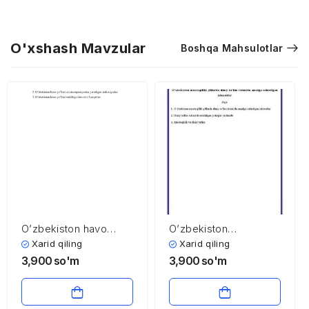
O'xshash Mavzular
Boshqa Mahsulotlar
O’zbekiston havo
O’zbekiston
yo’llari
mustaqillik yillarda
Xarid qiling
Xarid qiling
diniy ta’lim tizimida
3,900
so'm
3,900
so'm
amalga oshirilgan
islohotlar