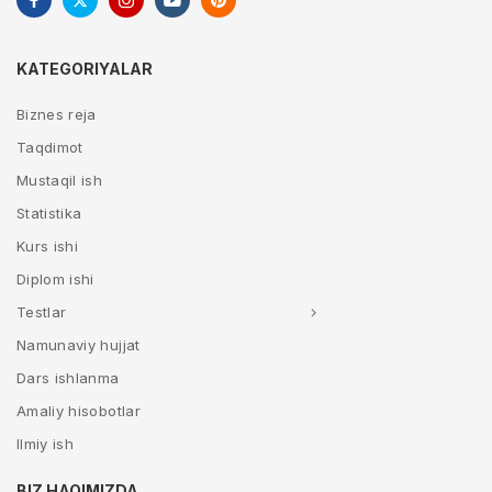
KATEGORIYALAR
Biznes reja
Taqdimot
Mustaqil ish
Statistika
Kurs ishi
Diplom ishi
Testlar
Namunaviy hujjat
Dars ishlanma
Amaliy hisobotlar
Ilmiy ish
BIZ HAQIMIZDA