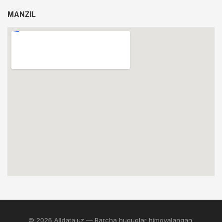
MANZIL
© 2026 Alldata.uz — Barcha huquqlar himoyalangan.