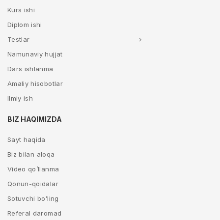
Kurs ishi
Diplom ishi
Testlar
Namunaviy hujjat
Dars ishlanma
Amaliy hisobotlar
Ilmiy ish
BIZ HAQIMIZDA
Sayt haqida
Biz bilan aloqa
Video qo’llanma
Qonun-qoidalar
Sotuvchi bo’ling
Referal daromad