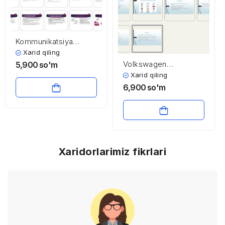
Kommunikatsiya
siyosatining xaridorlar
Xarid qiling
va sotuvchilarga ta’sir
Volkswagen
5,900
so'm
etish uslublari
kompaniyasining
Xarid qiling
marketing strategiyasi
6,900
so'm
Xaridorlarimiz fikrlari