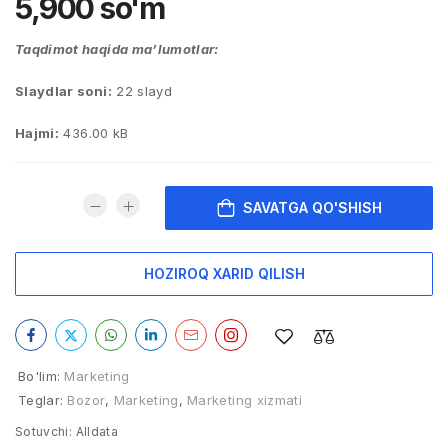
5,900
so'm
Taqdimot haqida ma’lumotlar:
Slaydlar soni:
22 slayd
Hajmi:
436.00 kB
SAVATGA QO'SHISH
HOZIROQ XARID QILISH
Bo'lim:
Marketing
Teglar:
Bozor
,
Marketing
,
Marketing xizmati
Sotuvchi:
Alldata