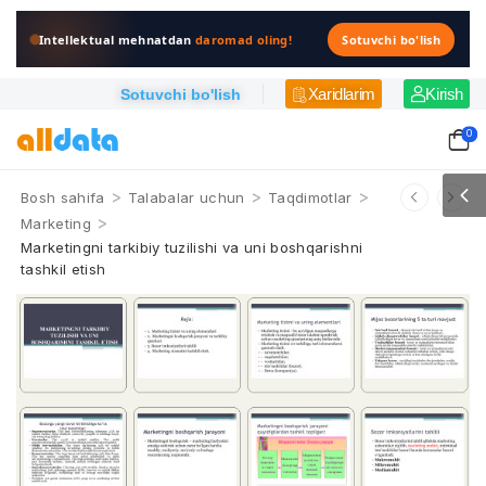
Intellektual mehnatdan
daromad oling!
Sotuvchi bo'lish
Xaridlarim
Kirish
Sotuvchi bo'lish
0
>
>
>
Bosh sahifa
Talabalar uchun
Taqdimotlar
>
Marketing
Marketingni tarkibiy tuzilishi va uni boshqarishni
tashkil etish