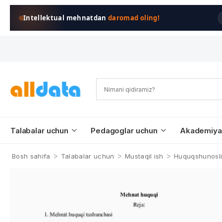
Intellektual mehnatdan
daromad oling!
Talabalar uchun
Pedagoglar uchun
Akademiya
>
>
>
Bosh sahifa
Talabalar uchun
Mustaqil ish
Huquqshunosl