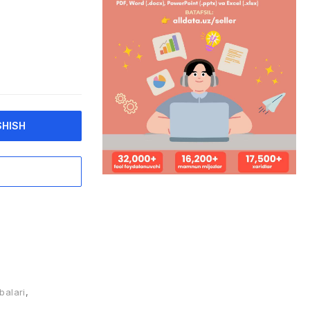
SHISH
balari
,