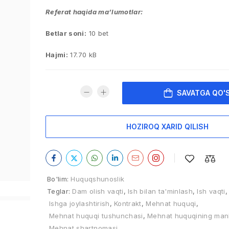
Referat haqida ma’lumotlar:
Betlar soni:
10 bet
Hajmi:
17.70 kB
SAVATGA QO'
HOZIROQ XARID QILISH
Bo'lim:
Huquqshunoslik
Teglar:
Dam olish vaqti
,
Ish bilan ta'minlash
,
Ish vaqti
,
Ishga joylashtirish
,
Kontrakt
,
Mehnat huquqi
,
Mehnat huquqi tushunchasi
,
Mehnat huquqining man
Mehnat shartnomasi