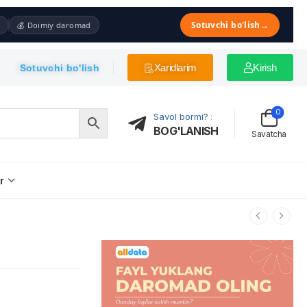
Sotuvchi bo'lish
→
💰 Doimiy daromad
Xaridlarim
Kirish
Sotuvchi bo'lish
0
Savol bormi?
:
BOG'LANISH
Savatcha
r