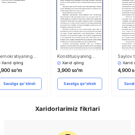
emokratiyaning
Konstitusiyaning
Saylov t
harqona va
mazmuni va vazifasi
yanada
Xarid qiling
Xarid qiling
Xarid 
’arbona talqini
erkinlas
,900
so'm
3,900
so'm
4,900
s
farqi va
demokra
’xshashligi)
yo’lida
Savatga qo'shish
Savatga qo'shish
Savat
Xaridorlarimiz fikrlari