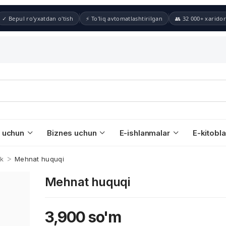
✓ Bepul ro'yxatdan o'tish
⚡ To'liq avtomatlashtirilgan
👥 32 000+ xaridor
 uchun
Biznes uchun
E-ishlanmalar
E-kitobla
>
ik
Mehnat huquqi
Mehnat huquqi
3,900
so'm