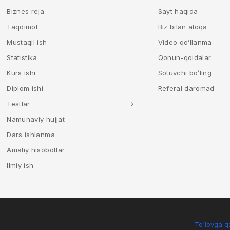
Biznes reja
Sayt haqida
Taqdimot
Biz bilan aloqa
Mustaqil ish
Video qo’llanma
Statistika
Qonun-qoidalar
Kurs ishi
Sotuvchi bo’ling
Diplom ishi
Referal daromad
Testlar
Namunaviy hujjat
Dars ishlanma
Amaliy hisobotlar
Ilmiy ish
To'lovga qa