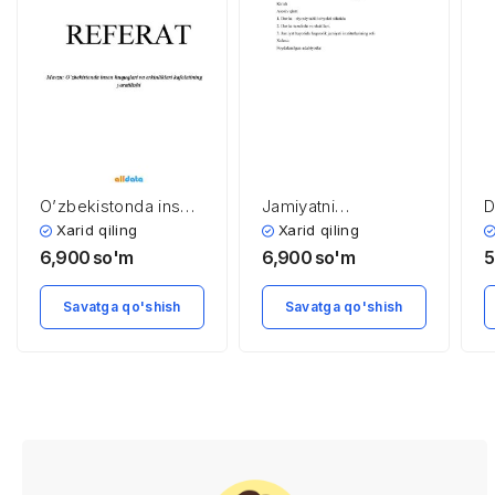
O’zbekistonda inson
Jamiyatni
D
huquqlari va
boshqarishda
S
Xarid qiling
Xarid qiling
erkinliklari
fuqarolik jamiyati
G
6,900
so'm
6,900
so'm
5
kafolatining
institutlarining roli
(
yaratilishi
o
Savatga qo'shish
Savatga qo'shish