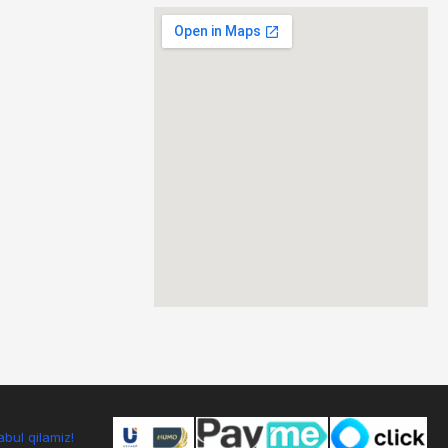
bul qilamiz!