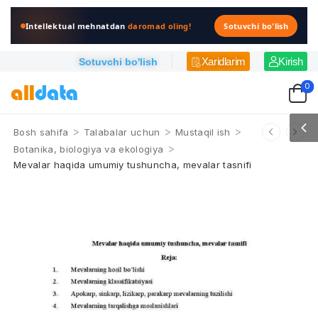
Intellektual mehnatdan
daromad oling!
Sotuvchi bo'lish
Xaridlarim
Kirish
Sotuvchi bo'lish
0
>
>
>
Bosh sahifa
Talabalar uchun
Mustaqil ish
>
Botanika, biologiya va ekologiya
Mevalar haqida umumiy tushuncha, mevalar tasnifi