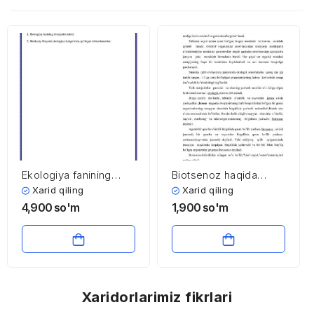
Ekologiya fanining
Biotsenoz haqida
rivojlanishida O’rta
tushuncha
Xarid qiling
Xarid qiling
Osiyo olimlarining ro’li
4,900
so'm
1,900
so'm
Xaridorlarimiz fikrlari