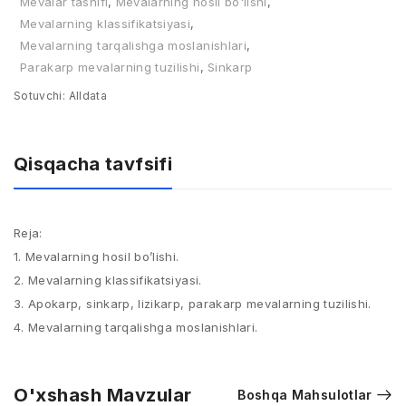
Mevalar tasnifi
,
Mevalarning hosil bo'lishi
,
Mevalarning klassifikatsiyasi
,
Mevalarning tarqalishga moslanishlari
,
Parakarp mevalarning tuzilishi
,
Sinkarp
Sotuvchi:
Alldata
Qisqacha tavfsifi
Reja:
1. Mevalarning hosil bo’lishi.
2. Mevalarning klassifikatsiyasi.
3. Apokarp, sinkarp, lizikarp, parakarp mevalarning tuzilishi.
4. Mevalarning tarqalishga moslanishlari.
O'xshash Mavzular
Boshqa Mahsulotlar