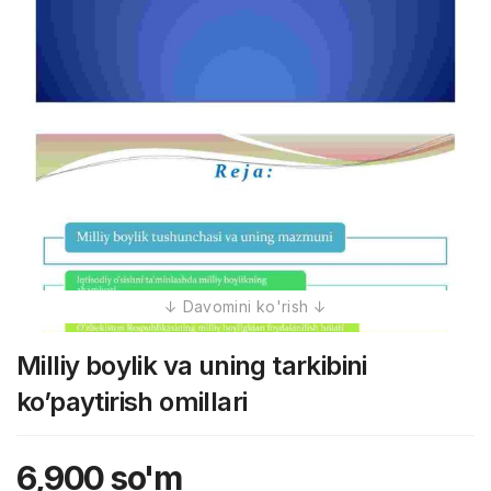
Milliy boylik va uning tarkibini
ko’paytirish omillari
6,900
so'm