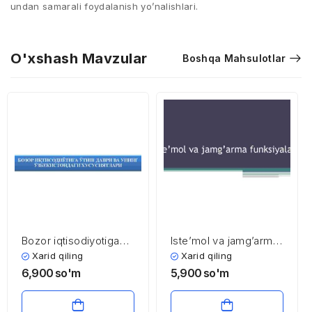
undan samarali foydalanish yo’nalishlari.
O'xshash Mavzular
Boshqa Mahsulotlar
Bozor iqtisodiyotiga
Iste’mol va jamg’arma
o’tish davri va uning
funksiyalari
Xarid qiling
Xarid qiling
O’zbekistondagi
6,900
so'm
5,900
so'm
xususiyatlari