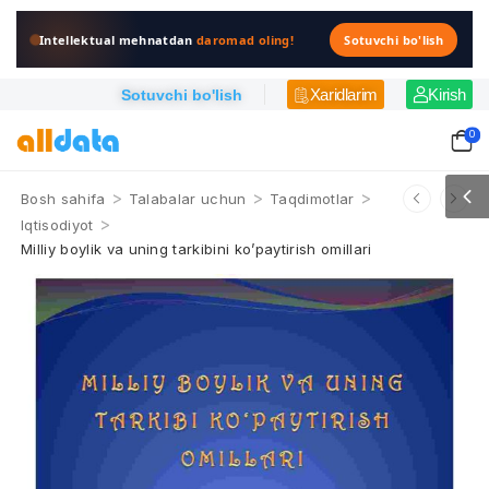
Intellektual mehnatdan
daromad oling!
Sotuvchi bo'lish
Xaridlarim
Kirish
Sotuvchi bo'lish
0
>
>
>
Bosh sahifa
Talabalar uchun
Taqdimotlar
>
Iqtisodiyot
Milliy boylik va uning tarkibini ko’paytirish omillari