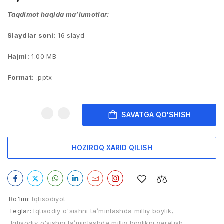
Taqdimot haqida ma’lumotlar:
Slaydlar soni:
16 slayd
Hajmi:
1.00 MB
Format:
.pptx
SAVATGA QO'SHISH
HOZIROQ XARID QILISH
Bo'lim:
Iqtisodiyot
Teglar:
Iqtisodiy o'sishni ta’minlashda milliy boylik
,
Iqtisodiy o'sishni ta’minlashda milliy boylikni yaratish
,