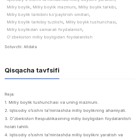
Milliy boylik
,
Milliy boylik mazmuni
,
Milliy boylik tarkibi
,
Milliy boylik tarkibini ko'paytirish omillari
,
Milliy boylik tarkibiy tuzilishi
,
Milliy boylik tushunchasi
,
Milliy boylikdan samarali foydalanish
,
O'zbekiston milliy boyligidan foydalanilish
Sotuvchi:
Alldata
Qisqacha tavfsifi
Reja:
1. Milliy boylik tushunchasi va uning mazmuni.
2. Iqtisodiy o’sishni ta’minlashda milliy boylikning ahamiyati.
3. O’zbekiston Respublikasining milliy boyligidan foydalanilish
holati tahlili.
4. Iqtisodiy o’sishni ta’minlashda milliy boylikni yaratish va