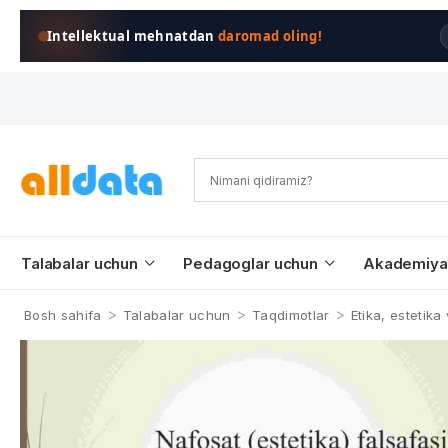
Intellektual mehnatdan
daromad oling!
Talabalar uchun
Pedagoglar uchun
Akademiya
>
>
>
Bosh sahifa
Talabalar uchun
Taqdimotlar
Etika, estetik