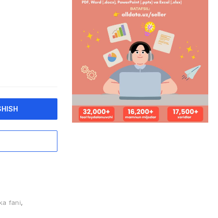
SHISH
ka fani
,