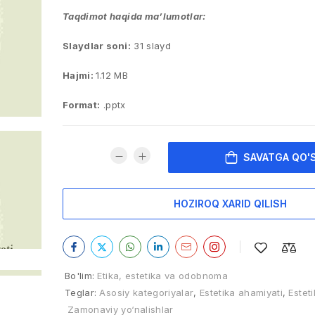
Taqdimot haqida ma’lumotlar:
Slaydlar soni:
31 slayd
Hajmi:
1.12 MB
Format:
.pptx
SAVATGA QO'
HOZIROQ XARID QILISH
Bo'lim:
Etika, estetika va odobnoma
Teglar:
Asosiy kategoriyalar
,
Estetika ahamiyati
,
Esteti
Zamonaviy yo‘nalishlar