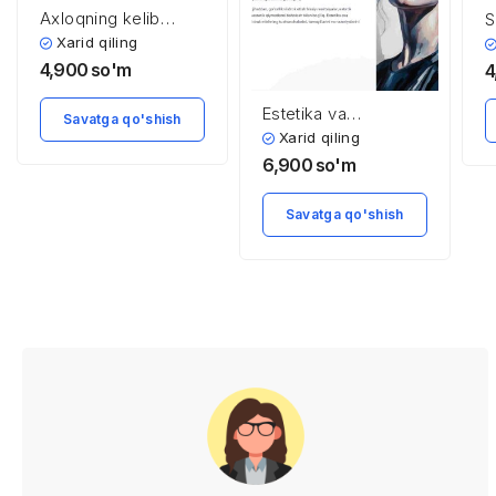
Axloqning kelib
S
chiqishi, ixtiyor
c
Xarid qiling
erkinligi va axloq
t
4,900
so'm
4
tuzilmasi
t
o
Estetika va
Savatga qo'shish
B
psixologiya: go’zallik
Xarid qiling
b
idroki
6,900
so'm
i
t
Savatga qo'shish