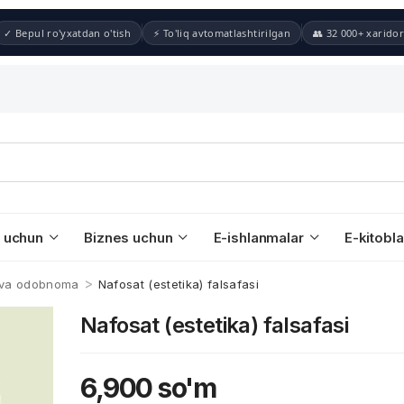
✓ Bepul ro'yxatdan o'tish
⚡ To'liq avtomatlashtirilgan
👥 32 000+ xaridor
 uchun
Biznes uchun
E-ishlanmalar
E-kitobla
>
a va odobnoma
Nafosat (estetika) falsafasi
Nafosat (estetika) falsafasi
6,900
so'm