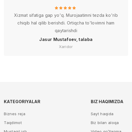
Xizmat sifatiga gap yo'q. Murojaatimni tezda ko'rib
chiqib hal qilib berishdi. Ortiqcha to'lovimni ham
qaytarishdi
Jasur Mustafoev, talaba
Xaridor
KATEGORIYALAR
BIZ HAQIMIZDA
Biznes reja
Sayt haqida
Taqdimot
Biz bilan aloqa
Mustaqil ish
Video qo’llanma