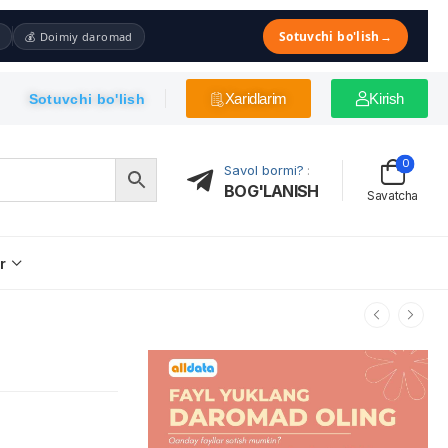
Sotuvchi bo'lish
→
💰 Doimiy daromad
Xaridlarim
Kirish
Sotuvchi bo'lish
0
Savol bormi?
:
BOG'LANISH
Savatcha
r