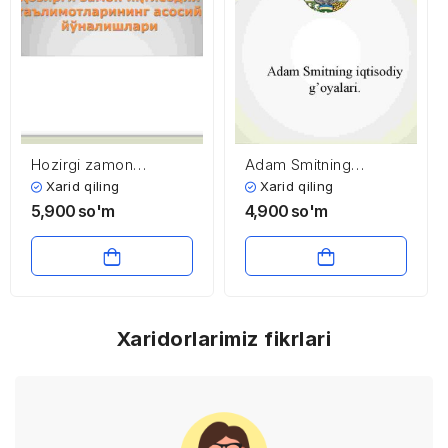
Hozirgi zamon
Adam Smitning
iqtisodiy
iqtisodiy g’oyalari
Xarid qiling
Xarid qiling
ta’limotlarining asosiy
5,900
so'm
4,900
so'm
yo’nalishlari
Xaridorlarimiz fikrlari