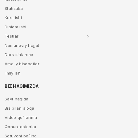
Statistika
Kurs ishi
Diplom ishi
Testlar
Namunaviy hujjat
Dars ishlanma
Amaliy hisobotlar
Ilmiy ish
BIZ HAQIMIZDA
Sayt haqida
Biz bilan aloqa
Video qo’llanma
Qonun-qoidalar
Sotuvchi bo’ling