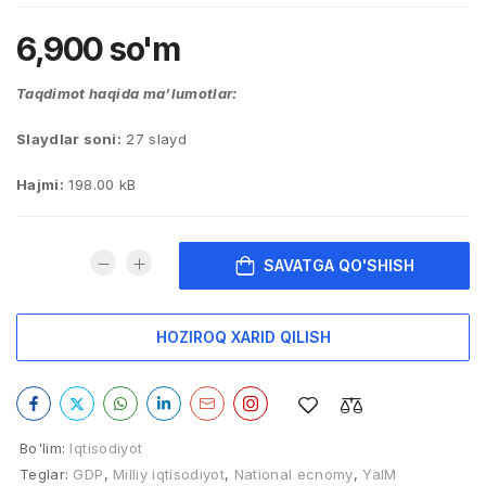
6,900
so'm
Taqdimot haqida ma’lumotlar:
Slaydlar soni:
27 slayd
Hajmi:
198.00 kB
SAVATGA QO'SHISH
HOZIROQ XARID QILISH
Bo'lim:
Iqtisodiyot
Teglar:
GDP
,
Milliy iqtisodiyot
,
National ecnomy
,
YaIM