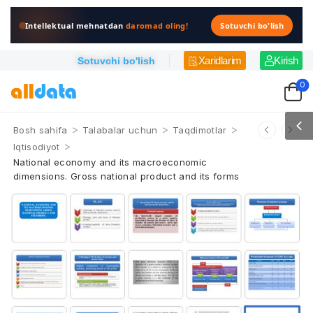
Intellektual mehnatdan
daromad oling!
Sotuvchi bo'lish
Xaridlarim
Kirish
Sotuvchi bo'lish
0
>
>
>
Bosh sahifa
Talabalar uchun
Taqdimotlar
>
Iqtisodiyot
National economy and its macroeconomic
dimensions. Gross national product and its forms