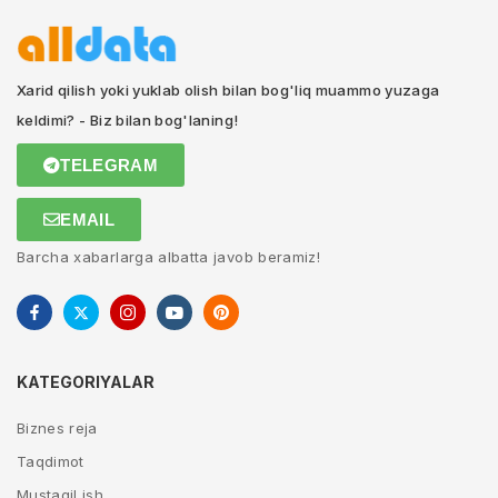
Xarid qilish yoki yuklab olish bilan bog'liq muammo yuzaga
keldimi? - Biz bilan bog'laning!
TELEGRAM
EMAIL
Barcha xabarlarga albatta javob beramiz!
KATEGORIYALAR
Biznes reja
Taqdimot
Mustaqil ish