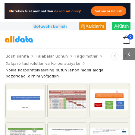
Intellektual mehnatdan
daromad oling!
Sotuvchi bo'lish
Xaridlarim
Kirish
Sotuvchi bo'lish
0
>
>
>
Bosh sahifa
Talabalar uchun
Taqdimotlar
>
Xalqaro tashkilotlar va Korporatsiyalar
Nokia korporatsiyasining butun jahon mobil aloqa
bozoridagi o’rnini yo’qotishi