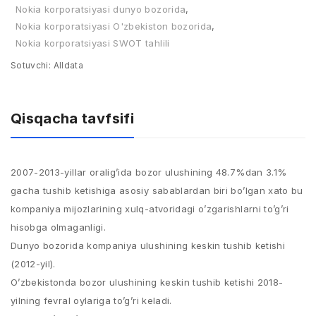
Nokia korporatsiyasi dunyo bozorida
,
Nokia korporatsiyasi O'zbekiston bozorida
,
Nokia korporatsiyasi SWOT tahlili
Sotuvchi:
Alldata
Qisqacha tavfsifi
2007-2013-yillar oralig’ida bozor ulushining 48.7%dan 3.1%
gacha tushib ketishiga asosiy sabablardan biri bo’lgan xato bu
kompaniya mijozlarining xulq-atvoridagi o’zgarishlarni to’g’ri
hisobga olmaganligi.
Dunyo bozorida kompaniya ulushining keskin tushib ketishi
(2012-yil).
O’zbekistonda bozor ulushining keskin tushib ketishi 2018-
yilning fevral oylariga to’g’ri keladi.