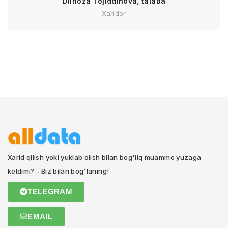
Dilnoza Tojiddinova, talaba
Xaridor
Xarid qilish yoki yuklab olish bilan bog'liq muammo yuzaga
keldimi? - Biz bilan bog'laning!
TELEGRAM
EMAIL