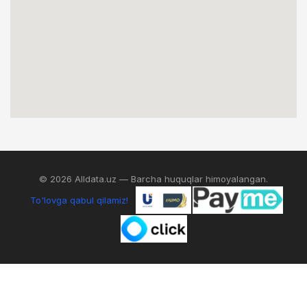
© 2026 Alldata.uz — Barcha huquqlar himoyalangan.
To'lovga qabul qilamiz!
0
IZLASH
AKKAUNT
SAVATCHA
MENYU