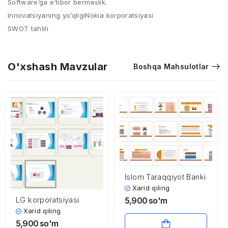
Software’ga e’tibor bermaslik.
Innovatsiyaning yo’qligiNokia korporatsiyasi
SWOT tahlili
O'xshash Mavzular
Boshqa Mahsulotlar
Islom Taraqqiyot Banki
Xarid qiling
LG korporatsiyasi
5,900
so'm
Xarid qiling
5,900
so'm