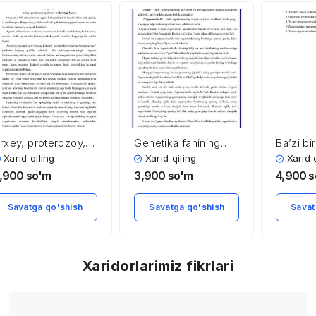
rxey, proterozoy,
Genetika fanining
Ba’zi b
aleozoy, mezozoy,
vazifasi, metodlari
ekolog
Xarid qiling
Xarid qiling
Xarid 
aynozoy eralari va
va ularn
,900
so'm
3,900
so'm
4,900
s
lardagi kechgan
yo’llari
iologik jarayonlar
Savatga qo'shish
Savatga qo'shish
Savat
Xaridorlarimiz fikrlari