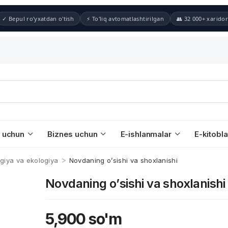
✓ Bepul ro'yxatdan o'tish
⚡ To'liq avtomatlashtirilgan
👥 32 000+ xaridor
 uchun
Biznes uchun
E-ishlanmalar
E-kitobla
>
ogiya va ekologiya
Novdaning о’sishi va shoxlanishi
Novdaning о’sishi va shoxlanishi
5,900
so'm