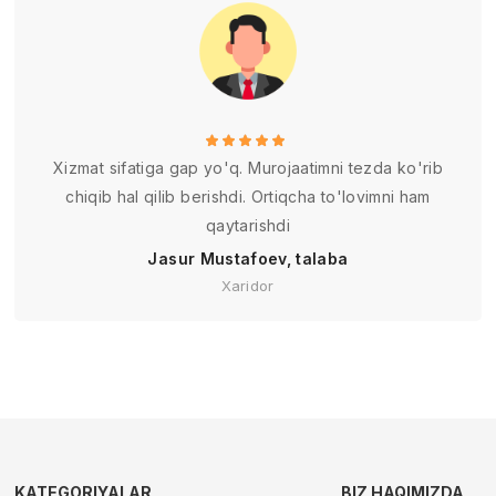
Xizmat sifatiga gap yo'q. Murojaatimni tezda ko'rib
chiqib hal qilib berishdi. Ortiqcha to'lovimni ham
qaytarishdi
Jasur Mustafoev, talaba
Xaridor
KATEGORIYALAR
BIZ HAQIMIZDA