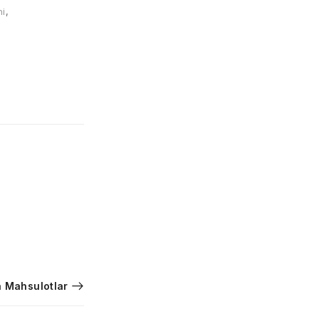
hi
,
 Mahsulotlar