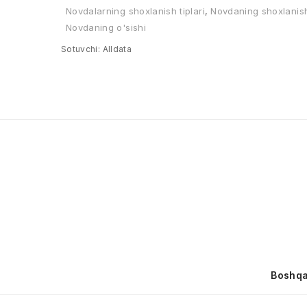
Novdalarning shoxlanish tiplari
,
Novdaning shoxlanis
Novdaning о'sishi
Sotuvchi:
Alldata
Boshqa