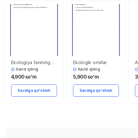
Ekologiya fanining
Ekologik omillar
A
rivojlanishida O’rta
p
Xarid qiling
Xarid qiling
Osiyo olimlarining
k
4,900
so'm
5,900
so'm
3
ro’li
u
b
Savatga qo'shish
Savatga qo'shish