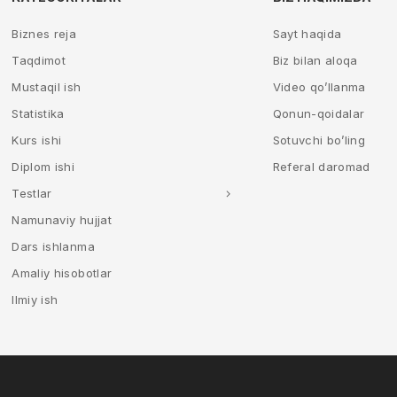
Biznes reja
Sayt haqida
Taqdimot
Biz bilan aloqa
Mustaqil ish
Video qo’llanma
Statistika
Qonun-qoidalar
Kurs ishi
Sotuvchi bo’ling
Diplom ishi
Referal daromad
Testlar
Namunaviy hujjat
Dars ishlanma
Amaliy hisobotlar
Ilmiy ish