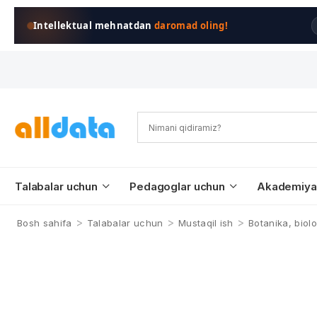
Intellektual mehnatdan
daromad oling!
Talabalar uchun
Pedagoglar uchun
Akademiya
>
>
>
Bosh sahifa
Talabalar uchun
Mustaqil ish
Botanika, biol