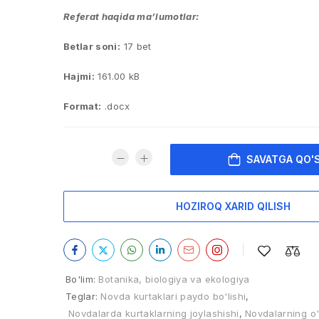
Referat haqida ma’lumotlar:
Betlar soni:
17 bet
Hajmi:
161.00 kB
Format:
.docx
SAVATGA QO'
HOZIROQ XARID QILISH
Bo'lim:
Botanika, biologiya va ekologiya
Teglar:
Novda kurtaklari paydo bo'lishi
,
Novdalarda kurtaklarning joylashishi
,
Novdalarning o'