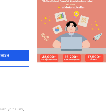
SHISH
sish yo'nalishi
,