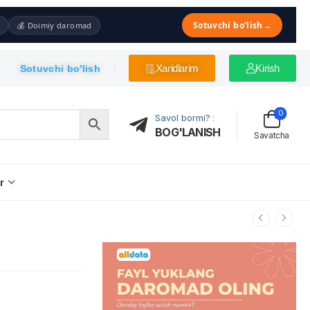
Sotuvchi bo'lish
→
💰 Doimiy daromad
Xaridlarim
Kirish
Sotuvchi bo'lish
0
Savol bormi?
:
BOG'LANISH
Savatcha
r