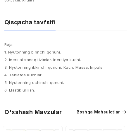
Sotuvchi:
Alldata
Qisqacha tavfsifi
Reja:
1. Nyutonning birinchi qonuni.​
2. Inersial sanoq tizimlar. Inersiya kuchi. ​
3. Nyutonning ikkinchi qonuni. Kuch. Massa. Impuls. ​
4. Tabiatda kuchlar. ​
5. Nyutonning uchinchi qonuni. ​
6. Elastik urilish.
O'xshash Mavzular
Boshqa Mahsulotlar