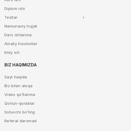
Diplom ishi
Testlar
Namunaviy hujjat
Dars ishlanma
Amaliy hisobotlar
Ilmiy ish
BIZ HAQIMIZDA
Sayt haqida
Biz bilan aloqa
Video qo’llanma
Qonun-qoidalar
Sotuvchi bo’ling
Referal daromad