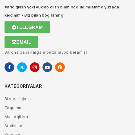
Xarid qilish yoki yuklab olish bilan bog'liq muammo yuzaga
keldimi? - Biz bilan bog'laning!
TELEGRAM
EMAIL
Barcha xabarlarga albatta javob beramiz!
KATEGORIYALAR
Biznes reja
Taqdimot
Mustaqil ish
Statistika
Kurs ishi