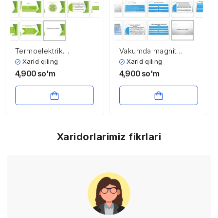
Termoelektrik
Vakumda magnit
hodisalar
maydoni
Xarid qiling
Xarid qiling
4,900
so'm
4,900
so'm
Xaridorlarimiz fikrlari