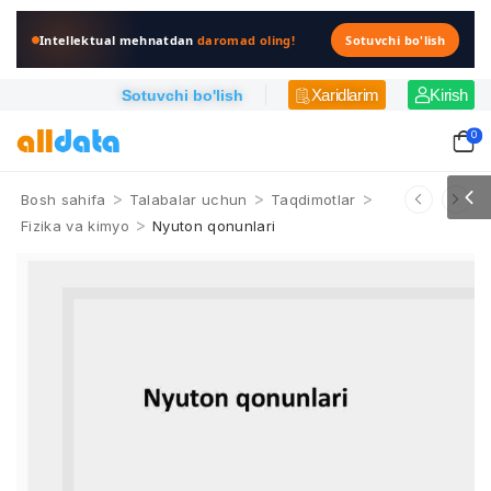
Intellektual mehnatdan
daromad oling!
Sotuvchi bo'lish
Xaridlarim
Kirish
Sotuvchi bo'lish
0
>
>
>
Bosh sahifa
Talabalar uchun
Taqdimotlar
>
Fizika va kimyo
Nyuton qonunlari