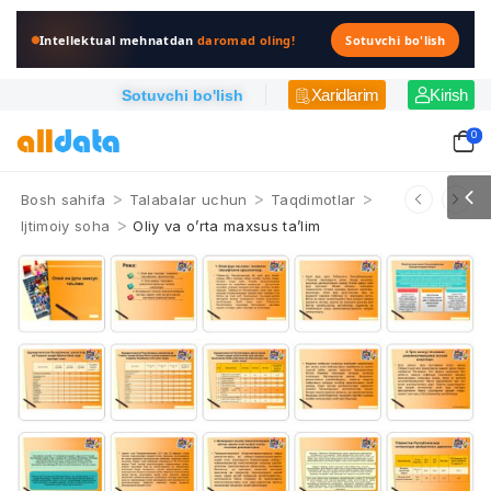
Intellektual mehnatdan
daromad oling!
Sotuvchi bo'lish
Xaridlarim
Kirish
Sotuvchi bo'lish
0
>
>
>
Bosh sahifa
Talabalar uchun
Taqdimotlar
>
Ijtimoiy soha
Oliy va o’rta maxsus ta’lim