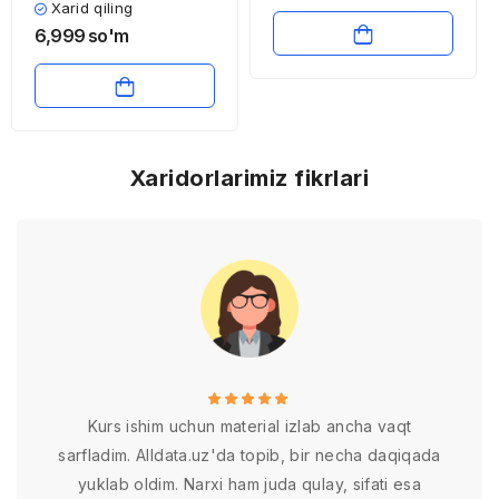
mamlakatlarda ta’lim
Xarid qiling
tizimi
6,999
so'm
Xaridorlarimiz fikrlari
Kurs ishim uchun material izlab ancha vaqt
sarfladim. Alldata.uz'da topib, bir necha daqiqada
yuklab oldim. Narxi ham juda qulay, sifati esa