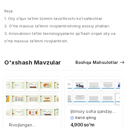
Reja:
1. Oliy o’quv ta’limi tizimini tavsiflovchi ko’rsatkichlar.
2. O’rta maxsus ta’limni rivojlantirishning asosiy jihatlari.
3. Innovatsion ta’lim texnologiyalarini qo’llash orqali oliy va
o’rta maxsus ta’limni rivojlantirish.
O'xshash Mavzular
Boshqa Mahsulotlar
Ijtimoiy soha qanday
moliyalashtirilmoqda?
Xarid qiling
4,900
so'm
Rivojlangan