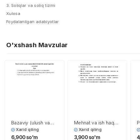
3. Soliqlar va soliq tizimi
Xulosa
Foydalanilgan adabiyotlar
O'xshash Mavzular
Bazaviy (ulush va
Mehnat va ish haqqi
P
qarz munosabatlarini
hisobi
Xarid qiling
Xarid qiling
ifodalovchi) qimmatli
6,900
so'm
3,900
so'm
4