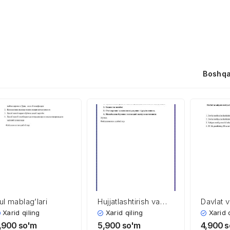
Boshqa
ul mablag’lari
Hujjatlashtirish va
Davlat 
inventarizatsiya
moliya i
Xarid qiling
Xarid qiling
Xarid 
moliya 
,900
so'm
5,900
so'm
4,900
s