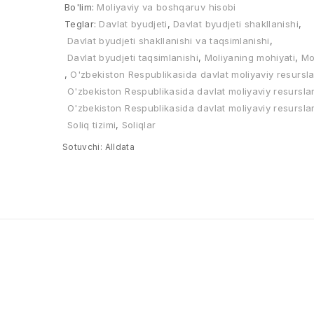
Bo'lim:
Moliyaviy va boshqaruv hisobi
Teglar:
Davlat byudjeti
,
Davlat byudjeti shakllanishi
,
Davlat byudjeti shakllanishi va taqsimlanishi
,
Davlat byudjeti taqsimlanishi
,
Moliyaning mohiyati
,
Mo
,
O'zbekiston Respublikasida davlat moliyaviy resursla
O'zbekiston Respublikasida davlat moliyaviy resurslari
O'zbekiston Respublikasida davlat moliyaviy resursla
Soliq tizimi
,
Soliqlar
Sotuvchi:
Alldata