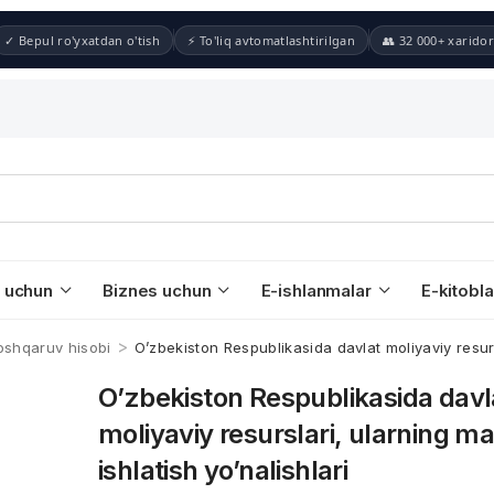
✓ Bepul ro'yxatdan o'tish
⚡ To'liq avtomatlashtirilgan
👥 32 000+ xaridor
 uchun
Biznes uchun
E-ishlanmalar
E-kitobla
>
oshqaruv hisobi
O’zbekiston Respublikasida davlat moliyaviy resursl
O’zbekiston Respublikasida davl
moliyaviy resurslari, ularning ma
ishlatish yo’nalishlari