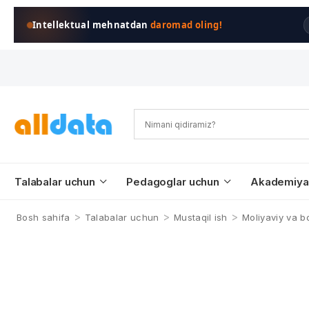
Intellektual mehnatdan
daromad oling!
Talabalar uchun
Pedagoglar uchun
Akademiya
>
>
>
Bosh sahifa
Talabalar uchun
Mustaqil ish
Moliyaviy va b