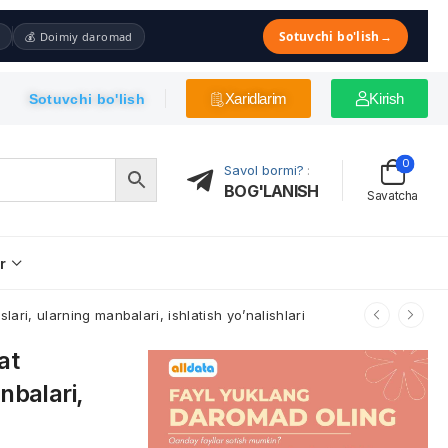
Sotuvchi bo'lish
→
💰 Doimiy daromad
Xaridlarim
Kirish
Sotuvchi bo'lish
0
Savol bormi?
:
BOG'LANISH
Savatcha
r
ari, ularning manbalari, ishlatish yo’nalishlari
at
nbalari,