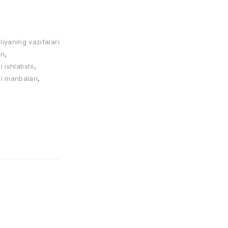
liyaning vazifalari
ri
,
 ishlatishi
,
ri manbalari
,