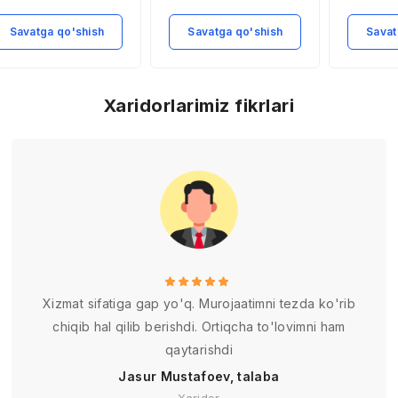
faoliyati
Savatga qo'shish
Savatga qo'shish
Savat
Xaridorlarimiz fikrlari
Xizmat sifatiga gap yo'q. Murojaatimni tezda ko'rib
chiqib hal qilib berishdi. Ortiqcha to'lovimni ham
qaytarishdi
Jasur Mustafoev, talaba
Xaridor