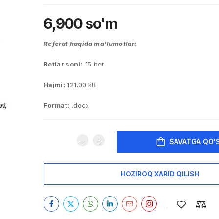
6,900
so'm
Referat haqida ma’lumotlar:
Betlar soni:
15 bet
Hajmi:
121.00 kB
Format:
.docx
SAVATGA QO'
HOZIROQ XARID QILISH