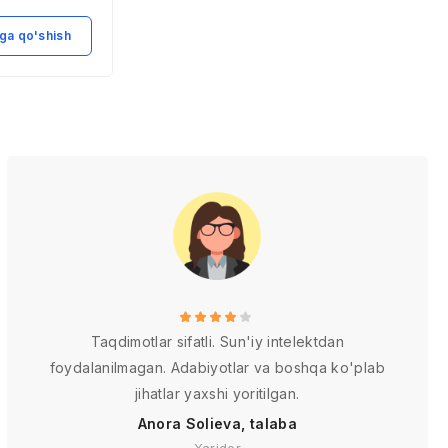
 va ro’li
Moliya bozori
instrumеntlari tasnifi
ga qo'shish
Savatga qo'shish
va tavsifi.
Taqdimotlar sifatli. Sun'iy intelektdan
foydalanilmagan. Adabiyotlar va boshqa ko'plab
jihatlar yaxshi yoritilgan.
Anora Solieva, talaba
Xaridor