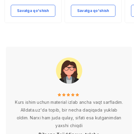
qоg’оzlar mexanizmi
Savatga qo'shish
Savatga qo'shish
Kurs ishim uchun material izlab ancha vaqt sarfladim.
Alldata.uz'da topib, bir necha daqiqada yuklab
oldim. Narxi ham juda qulay, sifati esa kutganimdan
yaxshi chiqdi