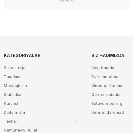
KATEGORIYALAR
BIZ HAQIMIZDA
Biznes reja
Sayt haqida
Taqdimot
Biz bilan aloqa
Mustaqil ish
Video qo’llanma
Statistika
Qonun-qoidalar
Kurs ishi
Sotuvchi bo’ling
Diplom ishi
Referal daromad
Testlar
Namunaviy hujjat