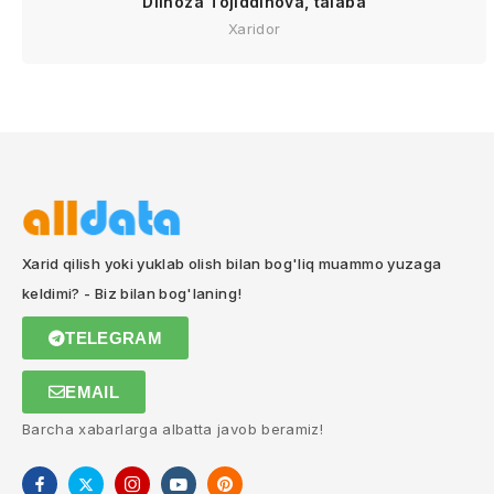
Dilnoza Tojiddinova, talaba
Xaridor
Xarid qilish yoki yuklab olish bilan bog'liq muammo yuzaga
keldimi? - Biz bilan bog'laning!
TELEGRAM
EMAIL
Barcha xabarlarga albatta javob beramiz!