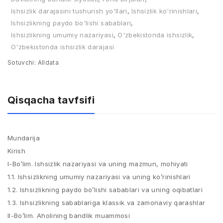
Ishsizlik darajasini tushurish yo'llari
,
Ishsizlik ko'rinishlari
,
Ishsizlikning paydo bo'lishi sabablari
,
Ishsizlikning umumiy nazariyasi
,
O'zbekistonda ishsizlik
,
O'zbekistonda ishsizlik darajasi
Sotuvchi:
Alldata
Qisqacha tavfsifi
Mundarija
Kirish
I-Bo’lim. Ishsizlik nazariyasi va uning mazmun, mohiyati
1.1. Ishsizlikning umumiy nazariyasi va uning ko’rinishlari
1.2. Ishsizlikning paydo bo’lishi sabablari va uning oqibatlari
1.3. Ishsizlikning sabablariga klassik va zamonaviy qarashlar
II-Bo’lim. Aholining bandlik muammosi