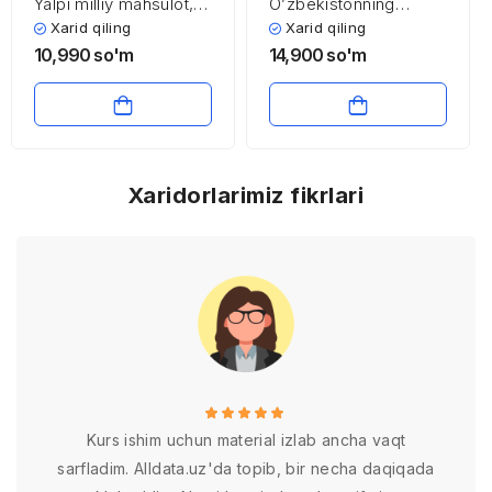
Yalpi milliy mahsulot,
O’zbekistonning
uning tarkibi, hisoblash
jahonning rivojlangan
Xarid qiling
Xarid qiling
usullari (O’zbekiston,
mamlakatlari bilan
10,990
so'm
14,900
so'm
Qozog’iston, Rossiya
iqtisodiy hamkorligi
misolida)
Xaridorlarimiz fikrlari
Kurs ishim uchun material izlab ancha vaqt
sarfladim. Alldata.uz'da topib, bir necha daqiqada