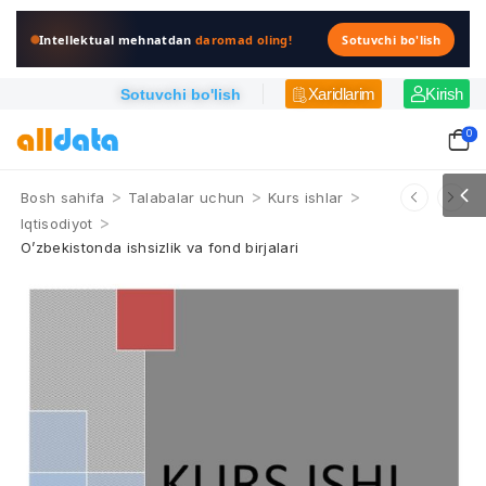
Intellektual mehnatdan
daromad oling!
Sotuvchi bo'lish
Xaridlarim
Kirish
Sotuvchi bo'lish
0
>
>
>
Bosh sahifa
Talabalar uchun
Kurs ishlar
>
Iqtisodiyot
O’zbekistonda ishsizlik va fond birjalari