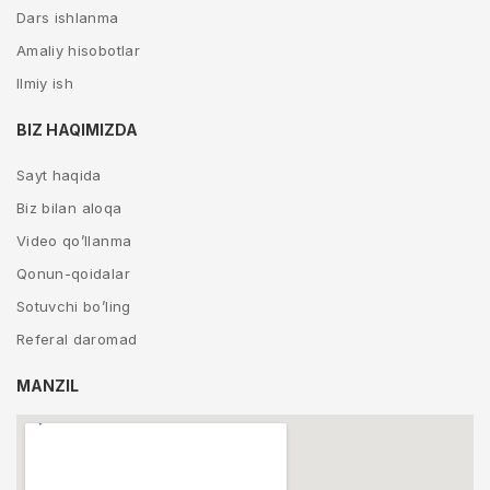
Dars ishlanma
Amaliy hisobotlar
Ilmiy ish
BIZ HAQIMIZDA
Sayt haqida
Biz bilan aloqa
Video qo’llanma
Qonun-qoidalar
Sotuvchi bo’ling
Referal daromad
MANZIL