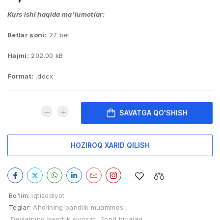
Kurs ishi haqida ma’lumotlar:
Betlar soni:
27 bet
Hajmi:
202.00 kB
Format:
.docx
SAVATGA QO'SHISH
HOZIROQ XARID QILISH
Bo'lim:
Iqtisodiyot
Teglar:
Aholining bandlik muammosi
,
Davlatning bandlik siyosati
,
Fond birjalari
,