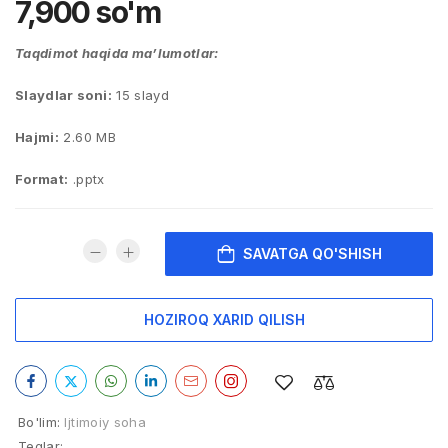
7,900
so'm
Taqdimot haqida ma’lumotlar:
Slaydlar soni:
15 slayd
Hajmi:
2.60 MB
Format:
.pptx
SAVATGA QO'SHISH
HOZIROQ XARID QILISH
Bo'lim:
Ijtimoiy soha
Teglar: