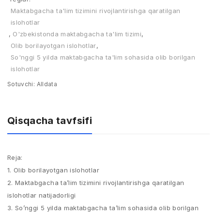
Maktabgacha ta'lim tizimini rivojlantirishga qaratilgan
islohotlar
,
O'zbekistonda maktabgacha ta'lim tizimi
,
Olib borilayotgan islohotlar
,
So'nggi 5 yilda maktabgacha ta'lim sohasida olib borilgan
islohotlar
Sotuvchi:
Alldata
Qisqacha tavfsifi
Reja:
1. Olib borilayotgan islohotlar
2. Maktabgacha ta’lim tizimini rivojlantirishga qaratilgan
islohotlar natijadorligi
3. So’nggi 5 yilda maktabgacha ta’lim sohasida olib borilgan