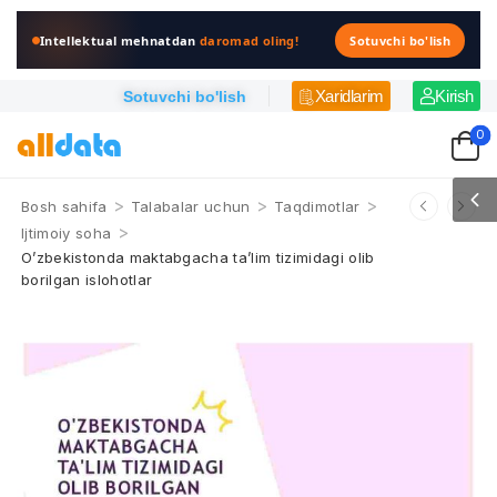
Intellektual mehnatdan
daromad oling!
Sotuvchi bo'lish
Xaridlarim
Kirish
Sotuvchi bo'lish
0
>
>
>
Bosh sahifa
Talabalar uchun
Taqdimotlar
>
Ijtimoiy soha
O’zbekistonda maktabgacha ta’lim tizimidagi olib
borilgan islohotlar