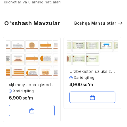
islohotlar va ularning natijalari
O'xshash Mavzular
Boshqa Mahsulotlar
O’zbekiston uzluksiz
ta’lim tizimi istiqbollari
Xarid qiling
4,900
so'm
«Ijtimoiy soha iqtisodi
va menejmenti»
Xarid qiling
fanining predmeti,
6,900
so'm
maqsadi va vazifalari