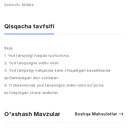
Sotuvchi:
Alldata
Qisqacha tavfsifi
Reja:
1. Yod tanqisligi haqida tushuncha.
2. Yod tanqisligini oldini olish.
3. Yod tanqisligi natijasida kelib chiqadigan kasalliklarda
qo’llaniladigan dori vositalari.
4. O’zbekistonda yod tanqisligini oldini olish bo’yicha
ko’rilayotgan chora-tadbirlar.
O'xshash Mavzular
Boshqa Mahsulotlar