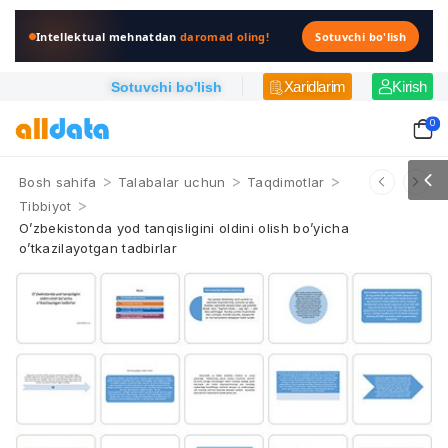
Intellektual mehnatdan
daromad oling!
Sotuvchi bo'lish
Xaridlarim
Kirish
Sotuvchi bo'lish
0
>
>
>
Bosh sahifa
Talabalar uchun
Taqdimotlar
>
Tibbiyot
O’zbekistonda yod tanqisligini oldini olish bo’yicha
o’tkazilayotgan tadbirlar