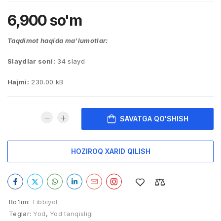
6,900
so'm
Taqdimot haqida ma’lumotlar:
Slaydlar soni:
34 slayd
Hajmi:
230.00 kB
SAVATGA QO'SHISH
HOZIROQ XARID QILISH
Bo'lim:
Tibbiyot
Teglar:
Yod
,
Yod tanqisligi