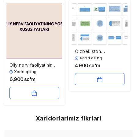
O’zbekiston
Respublikasida
Xarid qiling
Sog’liqni saqlash tizimi
Oliy nerv faoliyatining
4,900
so'm
yosh xususiyatlari
Xarid qiling
6,900
so'm
Xaridorlarimiz fikrlari