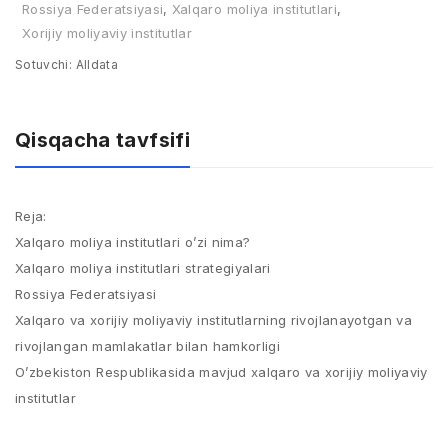
Rossiya Federatsiyasi
,
Xalqaro moliya institutlari
,
Xorijiy moliyaviy institutlar
Sotuvchi:
Alldata
Qisqacha tavfsifi
Reja:
Xalqaro moliya institutlari o’zi nima?
Xalqaro moliya institutlari strategiyalari
Rossiya Federatsiyasi
Xalqaro va xorijiy moliyaviy institutlarning rivojlanayotgan va
rivojlangan mamlakatlar bilan hamkorligi
O’zbekiston Respublikasida mavjud xalqaro va xorijiy moliyaviy
institutlar