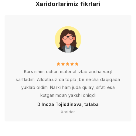
Xaridorlarimiz fikrlari
Kurs ishim uchun material izlab ancha vaqt
sarfladim. Alldata.uz'da topib, bir necha daqiqada
yuklab oldim. Narxi ham juda qulay, sifati esa
kutganimdan yaxshi chiqdi
Dilnoza Tojiddinova, talaba
Xaridor