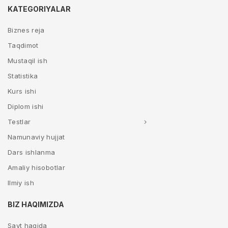
KATEGORIYALAR
Biznes reja
Taqdimot
Mustaqil ish
Statistika
Kurs ishi
Diplom ishi
Testlar
Namunaviy hujjat
Dars ishlanma
Amaliy hisobotlar
Ilmiy ish
BIZ HAQIMIZDA
Sayt haqida