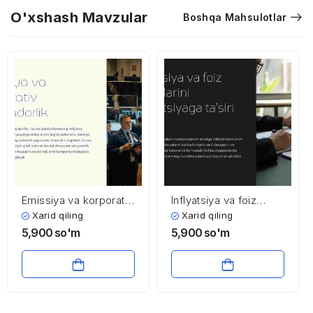
O'xshash Mavzular
Boshqa Mahsulotlar
Emissiya va korporativ
Inflyatsiya va foiz
aksiyadorlik
stavkalarini
Xarid qiling
Xarid qiling
investitsiyaga ta’siri
5,900
so'm
5,900
so'm