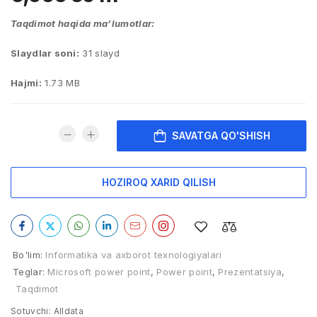
Taqdimot haqida ma’lumotlar:
Slaydlar soni:
31 slayd
Hajmi:
1.73 MB
SAVATGA QO'SHISH
HOZIROQ XARID QILISH
Bo'lim:
Informatika va axborot texnologiyalari
Teglar:
Microsoft power point
,
Power point
,
Prezentatsiya
,
Taqdimot
Sotuvchi:
Alldata