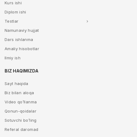
Kurs ishi
Diplom ishi
Testlar
Namunaviy hujjat
Dars ishlanma
Amaliy hisobotlar
Ilmiy ish
BIZ HAQIMIZDA
Sayt haqida
Biz bilan aloqa
Video qo’llanma
Qonun-qoidalar
Sotuvchi bo’ling
Referal daromad