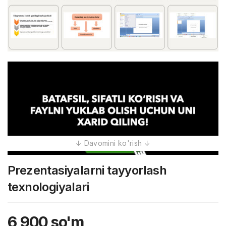
Prezentasiyalarni tayyorlash
texnologiyalari
6,900
so'm