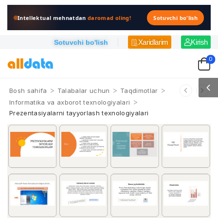
Intellektual mehnatdan
daromad oling!
Sotuvchi bo'lish
Xaridlarim
Kirish
Sotuvchi bo'lish
0
>
>
>
Bosh sahifa
Talabalar uchun
Taqdimotlar
>
Informatika va axborot texnologiyalari
Prezentasiyalarni tayyorlash texnologiyalari