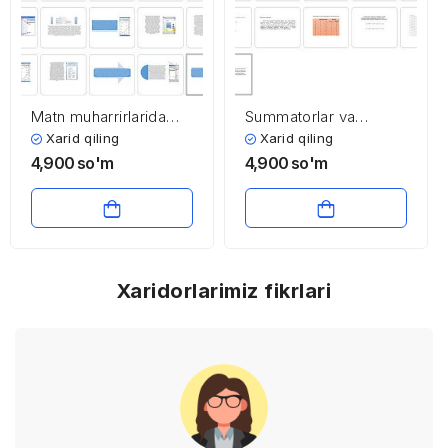
Matn muharrirlarida
Summatorlar va
protsessual hujjatlarni
yarimsummatorlar
Xarid qiling
Xarid qiling
tahrirlash
4,900
so'm
4,900
so'm
Xaridorlarimiz fikrlari