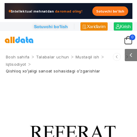
Intellektual mehnatdan
daromad oling!
Sotuvchi bo'lish
Xaridlarim
Kirish
Sotuvchi bo'lish
0
>
>
>
Bosh sahifa
Talabalar uchun
Mustaqil ish
>
Iqtisodiyot
Qishloq xo’jaligi sanoat sohasidagi o’zgarishlar