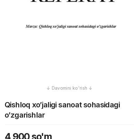
Qishloq xo’jaligi sanoat sohasidagi
o’zgarishlar
4,900
so'm