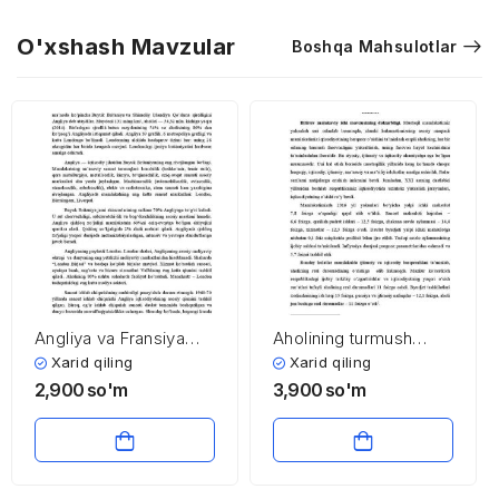
O'xshash Mavzular
Boshqa Mahsulotlar
Angliya va Fransiya
Aholining turmush
iqtisodiyoti
farovonligini oshirish
Xarid qiling
Xarid qiling
yo’llari mavzusi
2,900
so'm
3,900
so'm
bo’yicha kirish, xulosa
va foydalanilgan
adabiyotlar ro’yxati