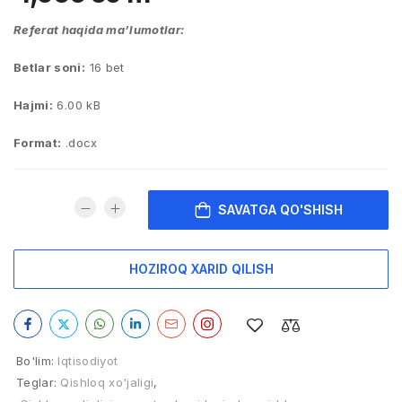
Referat haqida ma’lumotlar:
Betlar soni:
16 bet
Hajmi:
6.00 kB
Format:
.docx
SAVATGA QO'SHISH
HOZIROQ XARID QILISH
Bo'lim:
Iqtisodiyot
Teglar:
Qishloq xo'jaligi
,