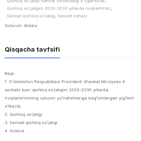
Qishloq xo'jaligi sanoat sohasidagi o'zgarishlar
,
Qishloq xo'jaligini 2020-2030 yillarda rivojlantirish
,
Sanoat qishloq xo'jaligi
,
Sanoat sohasi
Sotuvchi:
Alldata
Qisqacha tavfsifi
Reja:
1. O’zbekiston Respublikasi Prezidenti Shavkat Mirziyoev 6
sentabr kuni qishloq xo’jaligini 2020-2030 yillarda
rivojlantirishning ustuvor yo’nalishlariga bag’ishlangan yig’ilish
o’tkazdi.
2. Qishloq xoʻjaligi
3. Sanoat qishloq xo’jaligi
4. Xulosa