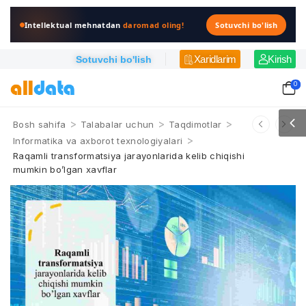
Intellektual mehnatdan
daromad oling!
Sotuvchi bo'lish
Xaridlarim
Kirish
Sotuvchi bo'lish
0
>
>
>
Bosh sahifa
Talabalar uchun
Taqdimotlar
>
Informatika va axborot texnologiyalari
Raqamli transformatsiya jarayonlarida kelib chiqishi
mumkin bo’lgan xavflar