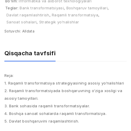
Bo'lim:
Informatika va axborot texnologiyalari
Teglar:
Bank transformatsiyasi
,
Boshqaruv tamoyillari
,
Davlat raqamlashtirish
,
Raqamli transformatsiya
,
Sanoat sohalari
,
Strategik yo‘nalishlar
Sotuvchi:
Alldata
Qisqacha tavfsifi
Reja:
1. Raqamli transformatsiya strategiyasining asosiy yo‘nalishlari​
2. Raqamli transformatsiyada boshqaruvning o‘ziga xosligi va
asosiy tamoyillari. ​
3. Bank sohasida raqamli transformatsiyalar. ​
4. Boshqa sanoat sohalarda raqamli transformatsiya. ​
5. Davlat boshqaruvini raqamlashtirish.