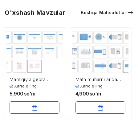
O'xshash Mavzular
Boshqa Mahsulotlar
Matn muharrirlarida
Mantiqiy algebra
protsessual hujjatlarni
funksiyalarini Karno
Xarid qiling
Xarid qiling
tahrirlash
kartasidan foydalanib
4,900
so'm
5,900
so'm
ixchamlash
(minimallashtirish)