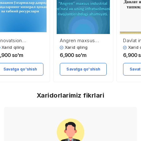
nnovatsion
Angren maxsus
Davlat i
’zgarishlar davrida
industrial zo’nasi va
tashkilo
Xarid qiling
Xarid qiling
Xarid 
intaqalarning
uning infratuzilmani
,900
so'm
6,900
so'm
6,900
ineral-xomashyo
rivojlantirishdagi
a tabiiy resurslari
ahamiyati
Savatga qo'shish
Savatga qo'shish
Savat
Xaridorlarimiz fikrlari