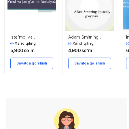
Iste’mol va
Adam Smitning
I
jamg’arma
iqtisodiy g’oyalari
o
Xarid qiling
Xarid qiling
funksiyalari
m
5,900
so'm
4,900
so'm
6
m
v
Savatga qo'shish
Savatga qo'shish