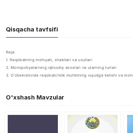
Qisqacha tavfsifi
Reja:​
1​. Raqobatning mohiyati, shakllari va usullari​
2​. Monopoliyalarning iqtisodiy asoslari va ularning turlari​
3​. O‘zbekistonda raqobatchilik muhitining vujudga kelishi va mo
O'xshash Mavzular