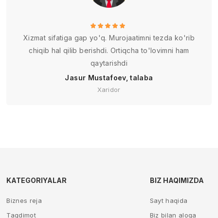
Xizmat sifatiga gap yo'q. Murojaatimni tezda ko'rib
chiqib hal qilib berishdi. Ortiqcha to'lovimni ham
qaytarishdi
Jasur Mustafoev, talaba
Xaridor
KATEGORIYALAR
BIZ HAQIMIZDA
Biznes reja
Sayt haqida
Taqdimot
Biz bilan aloqa