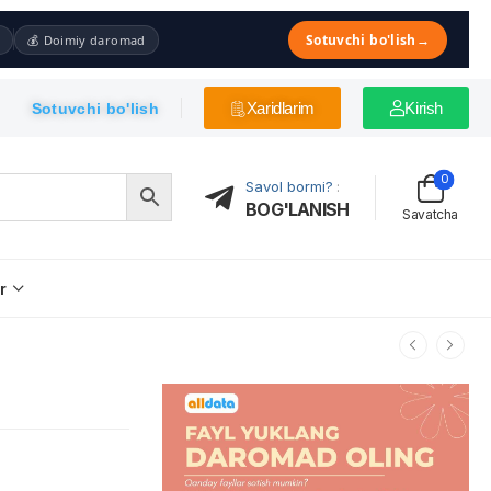
Sotuvchi bo'lish
→
💰 Doimiy daromad
Xaridlarim
Kirish
Sotuvchi bo'lish
0
Savol bormi?
:
BOG'LANISH
Savatcha
r