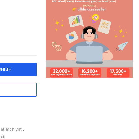
SHISH
at mohiyati
,
iti