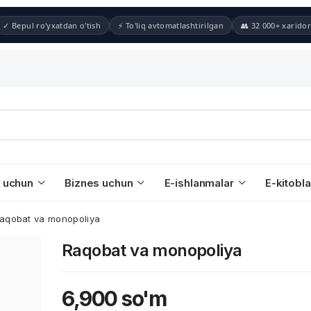
✓ Bepul ro'yxatdan o'tish
⚡ To'liq avtomatlashtirilgan
👥 32 000+ xaridor
 uchun
Biznes uchun
E-ishlanmalar
E-kitobla
aqobat va monopoliya
Raqobat va monopoliya
6,900
so'm