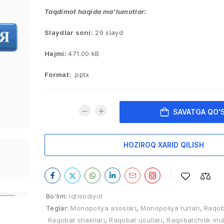
Taqdimot haqida ma’lumotlar:
Slaydlar soni:
29 slayd
Hajmi:
471.00 kB
Format:
.pptx
SAVATGA QO'
HOZIROQ XARID QILISH
Bo'lim:
Iqtisodiyot
Teglar:
Monopoliya asoslari
,
Monopoliya turlari
,
Raqob
Raqobat shakllari
,
Raqobat usullari
,
Raqobatchilik muh