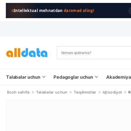
Intellektual mehnatdan
daromad oling!
Talabalar uchun
Pedagoglar uchun
Akademiya
>
>
>
>
Bosh sahifa
Talabalar uchun
Taqdimotlar
Iqtisodiyot
R