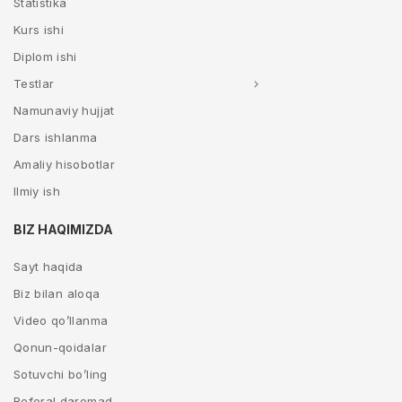
Statistika
Kurs ishi
Diplom ishi
Testlar
Namunaviy hujjat
Dars ishlanma
Amaliy hisobotlar
Ilmiy ish
BIZ HAQIMIZDA
Sayt haqida
Biz bilan aloqa
Video qo’llanma
Qonun-qoidalar
Sotuvchi bo’ling
Referal daromad