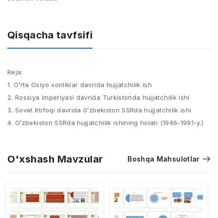
Qisqacha tavfsifi
Reja:
1. O’rta Osiyo xonliklar davrida hujjatchilik ish
2. Rossiya imperiyasi davrida Turkistonda hujjatchilik ishi
3. Sovet Ittifoqi davrida 0’zbekiston SSRda hujjatchilik ishi
4. O’zbekiston SSRda hujjatchilik ishining holati​ (1946-1991-y.)
O'xshash Mavzular
Boshqa Mahsulotlar