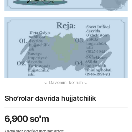
Sho’rolar davrida hujjatchilik
6,900
so'm
Taqdimot haqida ma’lumotlar: