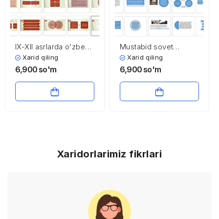
Mustabid sovet
IX-XII asrlarda o’zbek
hukumatining
davlatchiligi
Xarid qiling
Xarid qiling
O’zbekistonda
6,900
so'm
6,900
so'm
yuritgan iqtisodiy
siyosati va uning
mustamlakachilik
mohiyati
Xaridorlarimiz fikrlari